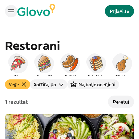
Prijavi se
Restorani
Pica
Sendviči
Roštilj
Palačinke
Piletina
Vege
Sortiraj po
Najbolje ocenjeni
1 rezultat
Resetuj