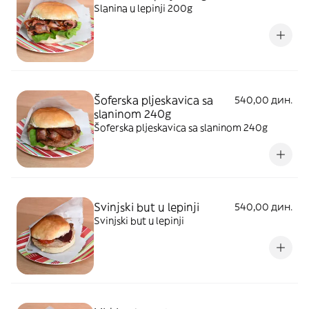
Slanina u lepinji 200g
Šoferska pljeskavica sa
540,00 дин.
slaninom 240g
Šoferska pljeskavica sa slaninom 240g
Svinjski but u lepinji
540,00 дин.
Svinjski but u lepinji