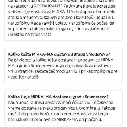
samo treba da otvoriš Glovo veb-sajt ili aplikaciju i odeš
na kategoriju RESTAURANT”. Zatim unesi svoju adresu da
vidiš da li je dostava za MIRKA-MA dostupna u tvom delu
grada Smederevo. Izaberi proizvod koje želiš i dodaj ih u
narudžbinu. Kada završiš uplatu, narudžbina će početi da
se priprema i ubrzo nakon toga će je dostavljač doneti
direktno na tvoja vrata.
Koliko košta MIRKA-MA dostava u gradu Smederevo?
Da bi video/la koliko košta dostava iz prodavnice MIRKA-
MA u gradu Smederevo, pogledaj naknadu za dostavu u
vrhu stranice. Takođe ćeš moći da vidiš prikaz troškova pre
nego što naručiš.
Koliko traje MIRKA-MA dostava u gradu Smederevo?
Kada dodaš adresu dostave, moći ćeš da vidiš očekivano
vreme dostave za svaku prodavnicu u tvom kraju. Takođe
možeš da proveriš očekivano vreme dostave za tvoju
narudžbinu iz prodavnice MIRKA-MA pri plaćanju.