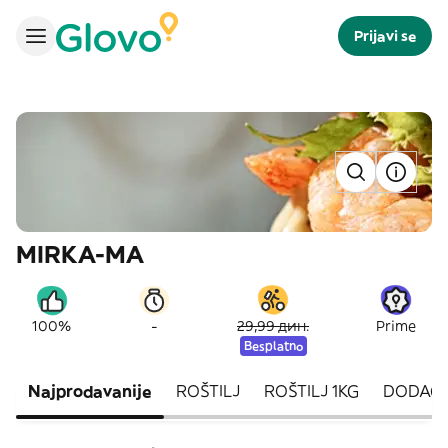
Prijavi se
MIRKA-MA
-
100%
29,99 дин.
Prime
Besplatno
Najprodavanije
ROŠTILJ
ROŠTILJ 1KG
DODACI