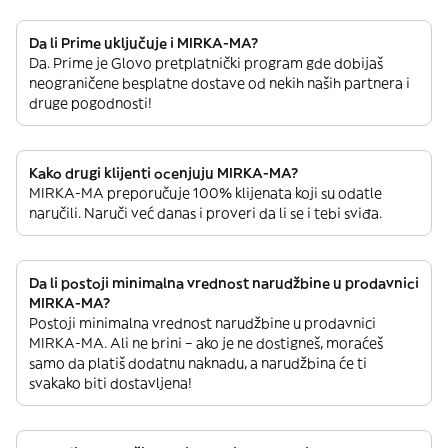
Da li Prime uključuje i MIRKA-MA?
Da. Prime je Glovo pretplatnički program gde dobijaš
neograničene besplatne dostave od nekih naših partnera i
druge pogodnosti!
Kako drugi klijenti ocenjuju MIRKA-MA?
MIRKA-MA preporučuje 100% klijenata koji su odatle
naručili. Naruči već danas i proveri da li se i tebi sviđa.
Da li postoji minimalna vrednost narudžbine u prodavnici
MIRKA-MA?
Postoji minimalna vrednost narudžbine u prodavnici
MIRKA-MA. Ali ne brini – ako je ne dostigneš, moraćeš
samo da platiš dodatnu naknadu, a narudžbina će ti
svakako biti dostavljena!