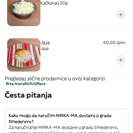
Kačkavalj 50g
Jaje
60,00 дин.
Jaje
Pregledaj slične prodavnice u ovoj kategoriji:
Brza hrana
Roštilj
Meso
Česta pitanja
Kako mogu da naručim MIRKA-MA dostavu u gradu
Smederevo?
Za naručivanje MIRKA-MA dostave u gradu Smederevo,