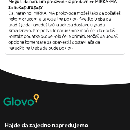
Mogu li da naručim proizvode iz prodavnice MIRKA-MA
za nekog drugog?
Da, naravno! MIRKA-MA proizvode možeš lako da pošalješ
nekom drugom, a takođe i na poklon. Sve što treba da
uradiš je da navedeš tačnu adresu dostave u gradu
Smederevo. Pre potvrde narudžbine moći ćeš da dodaš
kontakt podatke osobe koja će je primiti. Možeš da dodaš i
opcione komentare da obavestiš dostavljača da
narudžbina treba da bude poklon.
Hajde da zajedno napredujemo