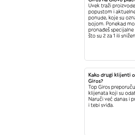
Uvek traži proizvode
popustom i aktuelne
ponude, koje su oz
bojom. Ponekad mo
pronađeš specijaln
što su 2 za 1 ili sniž
Kako drugi klijenti 
Giros?
Top Giros preporuč
klijenata koji su odat
Naruči već danas i pr
i tebi sviđa.