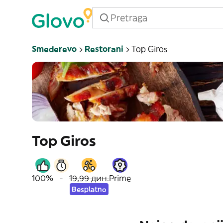
Smederevo
Restorani
Top Giros
Top Giros
100%
-
19,99 дин.
Prime
Besplatno