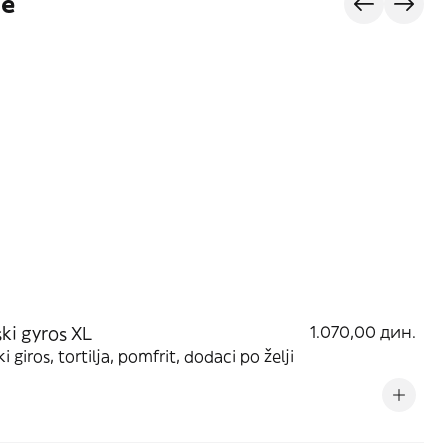
je
ski gyros XL
1.070,00 дин.
i giros, tortilja, pomfrit, dodaci po želji