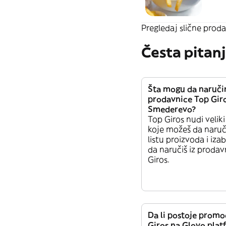
Pregledaj slične proda
Česta pitan
Šta mogu da naruči
prodavnice Top Gir
Smederevo?
Top Giros nudi veliki
koje možeš da naruč
listu proizvoda i izab
da naručiš iz prodav
Giros.
Da li postoje promo
Giros na Glovo plat