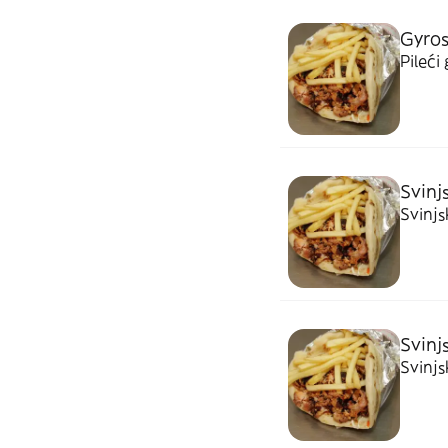
Gyros
Pileći 
Svinj
Svinjsk
Svinj
Svinjsk