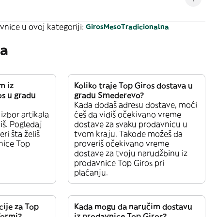
vnice u ovoj kategoriji:
Giros
Meso
Tradicionalna
ja
m iz
Koliko traje Top Giros dostava u
os u gradu
gradu Smederevo?
Kada dodaš adresu dostave, moći
 izbor artikala
ćeš da vidiš očekivano vreme
iš. Pogledaj
dostave za svaku prodavnicu u
eri šta želiš
tvom kraju. Takođe možeš da
nice Top
proveriš očekivano vreme
dostave za tvoju narudžbinu iz
prodavnice Top Giros pri
plaćanju.
cije za Top
Kada mogu da naručim dostavu
formi?
iz prodavnice Top Giros?