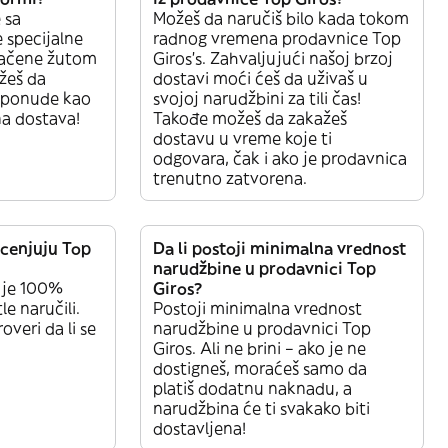
 sa
Možeš da naručiš bilo kada tokom
 specijalne
radnog vremena prodavnice Top
načene žutom
Giros’s. Zahvaljujući našoj brzoj
žeš da
dostavi moći ćeš da uživaš u
e ponude kao
svojoj narudžbini za tili čas!
ena dostava!
Takođe možeš da zakažeš
dostavu u vreme koje ti
odgovara, čak i ako je prodavnica
trenutno zatvorena.
ocenjuju Top
Da li postoji minimalna vrednost
narudžbine u prodavnici Top
uje 100%
Giros?
le naručili.
Postoji minimalna vrednost
overi da li se
narudžbine u prodavnici Top
Giros. Ali ne brini – ako je ne
dostigneš, moraćeš samo da
platiš dodatnu naknadu, a
narudžbina će ti svakako biti
dostavljena!