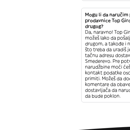
Mogu li da naručim 
prodavnice Top Gir
drugog?
Da, naravno! Top Gi
možeš lako da pošal
drugom, a takođe i 
što treba da uradiš 
tačnu adresu dostav
Smederevo. Pre pot
narudžbine moći će
kontakt podatke oso
primiti. Možeš da do
komentare da obave
dostavljača da naru
da bude poklon.