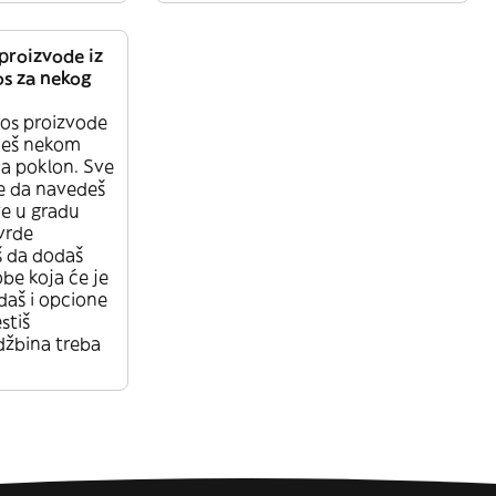
proizvode iz
os za nekog
ros proizvode
ješ nekom
na poklon. Sve
je da navedeš
e u gradu
vrde
š da dodaš
be koja će je
daš i opcione
stiš
džbina treba