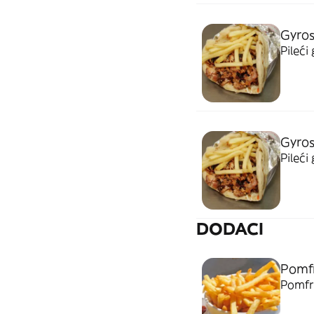
Gyros
Pileći 
Gyro
Pileći 
DODACI
Pomfr
Pomfr