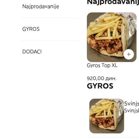
Najprodavani
Najprodavanije
GYROS
DODACI
Gyros Top XL
920,00 дин.
GYROS
Svinj
Svinjsk