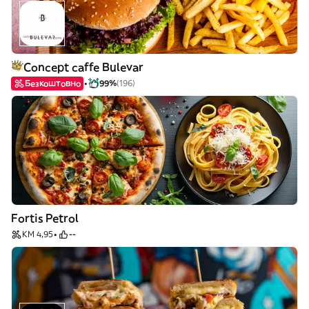
Concept caffe Bulevar
Безкоштовно
99%
(196)
Fortis Petrol
KM 4,95
--