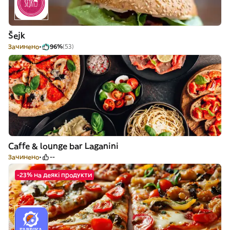
Šejk
Зачинено
96%
(53)
Caffe & lounge bar Laganini
Зачинено
--
-23% на деякі продукти