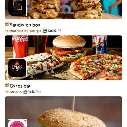
Sandwich box
Запланувати: Завтра
100%
(95)
Gyros bar
Зачинено
96%
(94)