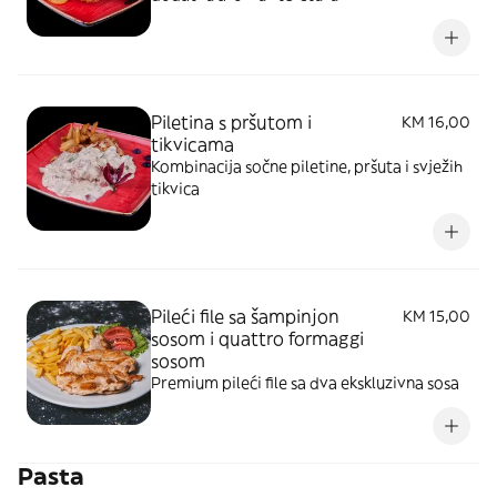
Piletina s pršutom i
KM 16,00
tikvicama
Kombinacija sočne piletine, pršuta i svježih
tikvica
Pileći file sa šampinjon
KM 15,00
sosom i quattro formaggi
sosom
Premium pileći file sa dva ekskluzivna sosa
Pasta