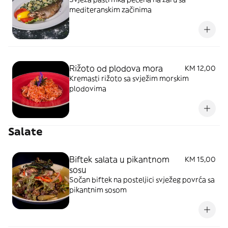
mediteranskim začinima
Rižoto od plodova mora
KM 12,00
Kremasti rižoto sa svježim morskim
plodovima
Salate
Biftek salata u pikantnom
KM 15,00
sosu
Sočan biftek na posteljici svježeg povrća sa
pikantnim sosom