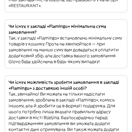
«RESTAURANT».
Чи існує у закладі «Flamingo» мінімальна сума
замовлення?
Так, у закладі «Flamingo» встановлено мінімальну суму
товарів у кошику. Проте не хвилюйтеся — при
замовленні на меншу суму вам доведеться оплатити
додатковий збір, але доставка вашого замовлення
Glovo буде здійснена в будь-якому випадку!
Чи існує можливість зробити замовлення в закладі
«Flamingo» з доставкою іншій особі?
Так, звичайно! Ви можете не тільки надіслати
замовлення, зроблене в закладі «Flamingo», комусь
іншому, але й зробити це в форматі подарунка. Для
цього потрібно лише вказати правильну адресу
доставки в місті Bijeljina. Безпосередньо перед
підтвердженням замовлення ви зможете додати
контактні дані отримувача. Ви також можете додати