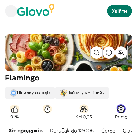
Увійти
Flamingo
Ціни як у закладі ›
Найпопулярніший ›
-
91%
KM 0,95
Prime
Хіт продажів
Doručak do 12:00h
Čorbe
Glavna