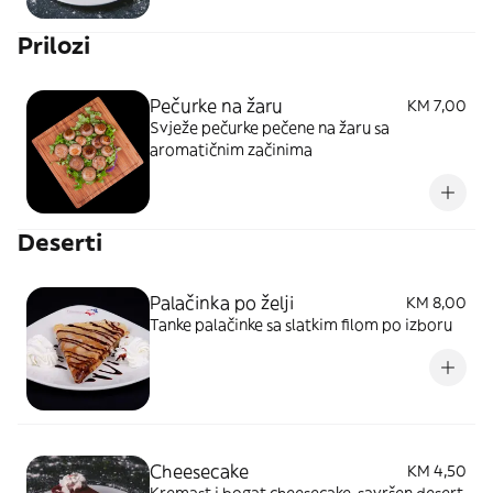
Prilozi
Pečurke na žaru
KM 7,00
Svježe pečurke pečene na žaru sa
aromatičnim začinima
Deserti
Palačinka po želji
KM 8,00
Tanke palačinke sa slatkim filom po izboru
Cheesecake
KM 4,50