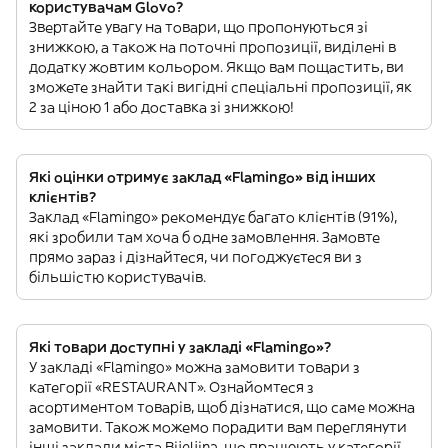
користувачам Glovo?
Звертайте увагу на товари, що пропонуються зі
знижкою, а також на поточні пропозиції, виділені в
додатку жовтим кольором. Якщо вам пощастить, ви
зможете знайти такі вигідні спеціальні пропозиції, як
2 за ціною 1 або доставка зі знижкою!
Які оцінки отримує заклад «Flamingo» від інших
клієнтів?
Заклад «Flamingo» рекомендує багато клієнтів (91%),
які зробили там хоча б одне замовлення. Замовте
прямо зараз і дізнайтеся, чи погоджуєтеся ви з
більшістю користувачів.
Які товари доступні у закладі «Flamingo»?
У закладі «Flamingo» можна замовити товари з
категорії «RESTAURANT». Ознайомтеся з
асортиментом товарів, щоб дізнатися, що саме можна
замовити. Також можемо порадити вам переглянути
інші заклади міста Bijeljina, що працюють у категорії