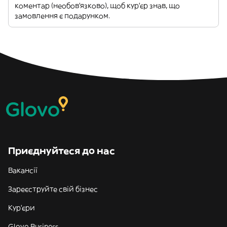
коментар (необов'язково), щоб кур'єр знав, що
замовлення є подарунком.
Приєднуйтеся до нас
Вакансії
Зареєструйте свій бізнес
Кур'єри
Glovo Business