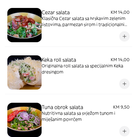
Cezar salata
KM 14,00
Klasična Cezar salata sa hrskavim zelenim
listovima, parmezan sirom i tradicionalnim
dresingom
Keka roll salata
KM 14,00
Originalna roll salata sa specijalnim Keka
dresingom
Tuna obrok salata
KM 9,50
Nutritivna salata sa svježom tunom i
miješanim povrćem