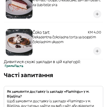
Kremast i bogat cheesecake, savršen desert
za ljubitelje sira
Čoko tart
KM 4,00
Dekadentna čokoladna torta sa bogatim
čokoladnim ukusom
Дивитися схожі заклади в цій категорії:
Гриль
Паста
Часті запитання
Як замовити доставку із закладу «Flamingo» у м.
Bijeljina?
Щоб замовити доставку із закладу «Flamingo» у м.
Bijeljina, достатньо зайти на веб-сайт або відкрити