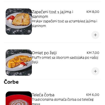
Zapečeni tost s jajima i
KM 8,00
slaninom
Hrskav zapečeni tost sa scrambled jajima i
slaninom
Omlet po želji
KM 7,00
Fluffy omlet sa izborom sastojaka po vašoj
želji
Čorbe
Teleća čorba
KM 6,00
Tradicionalna domaća čorba od telećeg
mesa