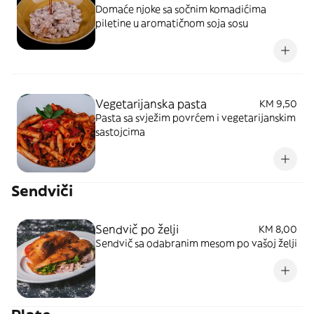
Domaće njoke sa sočnim komadićima
piletine u aromatičnom soja sosu
Vegetarijanska pasta
KM 9,50
Pasta sa svježim povrćem i vegetarijanskim
sastojcima
Sendviči
Sendvič po želji
KM 8,00
Sendvič sa odabranim mesom po vašoj želji