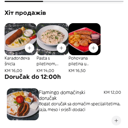
Хіт продажів
Karađorđeva
Pasta s
Pohovana
šnicla
piletinom,
piletina u
pršutom i
susamu
KM 16,00
KM 14,00
KM 16,50
dimljenim sirom
Doručak do 12:00h
Flamingo domaćinski
KM 12,00
doručak
Bogat doručak sa domaćim specijalitetima,
jaja, meso i svježi dodaci