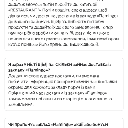
додаток Glovo, а потім перейти до категорії
«RESTAURANT”». Потім введіть свою адресу, щоб
дізнатися, чи доступна доставка із закладу «Flamingo»
до вашого району м. Bijeljina. Виберіть потрібні
продукти та додайте їх до свого замовлення. Тепер
вам потрібно зробити оплату. Відразу після цього
почнеться приготування замовлення, і вже незабаром
кур'єр привезе його прямо до ваших дверей.
Я зараз у місті Bijeljina. Скільки займає доставка із
закладу «Flamingo»?
Додавши свою адресу доставки, ви зможете
побачити інформацію про орієнтовний час доставки
окремо для кожного закладу поруч із вами.
Орієнтовний час доставки із закладу «Flamingo»
також можна побачити на сторінці оплати вашого
замовлення.
Чи пропонує заклад «Flamingo» акції або бонуси