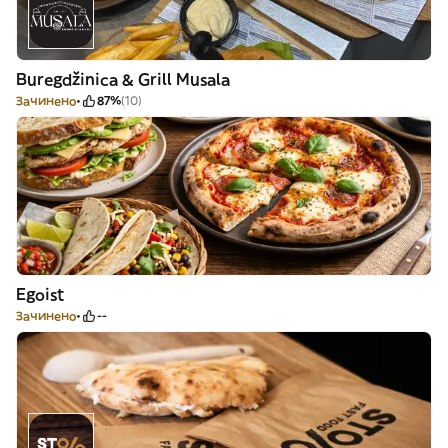
Buregdžinica & Grill Musala
Зачинено
87%
(10)
Egoist
Зачинено
--