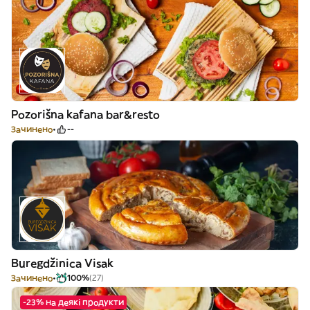
Pozorišna kafana bar&resto
Зачинено
--
Buregdžinica Visak
Зачинено
100%
(27)
-23% на деякі продукти