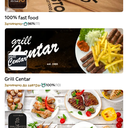
100% fast food
Зачинено
96%
(11)
Grill Centar
Зачинено до завтра
100%
(10)