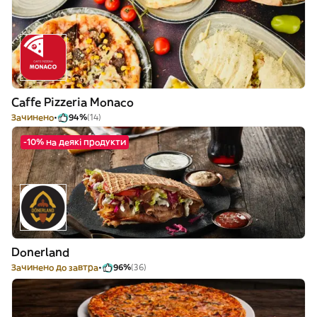
Caffe Pizzeria Monaco
Зачинено
94%
(14)
-10% на деякі продукти
Donerland
Зачинено до завтра
96%
(36)