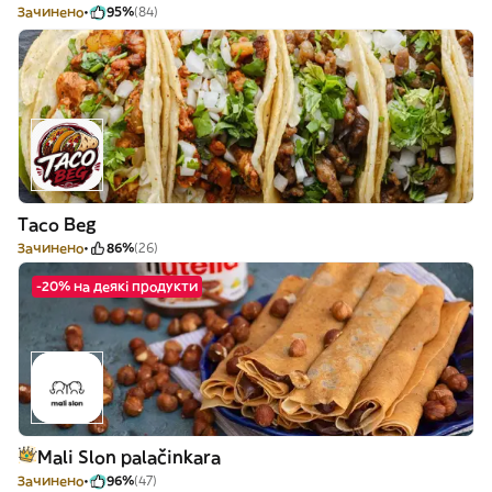
Зачинено
95%
(84)
Taco Beg
Зачинено
86%
(26)
-20% на деякі продукти
Mali Slon palačinkara
Зачинено
96%
(47)