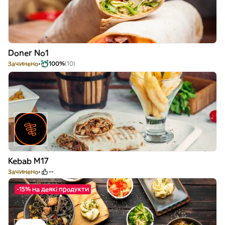
Doner No1
Зачинено
100%
(10)
Kebab M17
Зачинено
--
-15% на деякі продукти