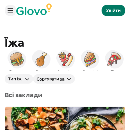
Увійти
Їжа
Бургери
Курка
Фаст-фуд
Сендвічі
Піца
Тип їжі
Сортувати за
Всі заклади