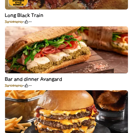
Long Black Train
Зачинено
--
Bar and dinner Avangard
Зачинено
--