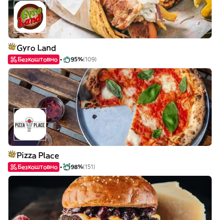
Gyro Land
Безкоштовно
95%
(109)
Pizza Place
Безкоштовно
98%
(151)