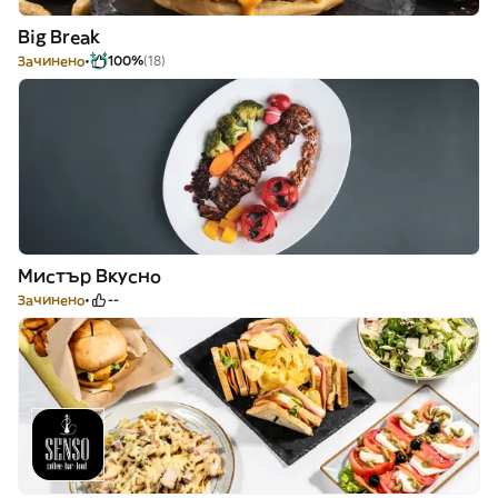
Big Break
Зачинено
100%
(18)
Мистър Вкусно
Зачинено
--