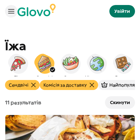
Увійти
Їжа
Піца
Сендвічі
Салати
Міжнародна
Десерти
Сендвічі
Комісія за доставку
Найпопуляр
11 результатів
Скинути