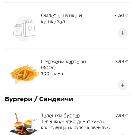
Омлет с шунка и
4,50 €
кашкавал
Пържени картофи
3,99 €
(300г)
300 грама
Бургери / Сандвичи
Телешки бургер
7,99 €
Телешко, чедър, домат, киела
краставица, маруля, червен лук,
горчица