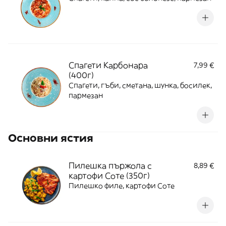
Спагети Карбонара
7,99 €
(400г)
Спагети, гъби, сметана, шунка, босилек,
пармезан
Основни ястия
Пилешка пържола с
8,89 €
картофи Соте (350г)
Пилешко филе, картофи Соте