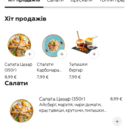
Хіт продажів
Салата Цезар
Спагети
Телешки
(350г)
Карбонара
бургер
(400г)
8,99 €
7,99 €
7,99 €
Салати
Салата Цезар (350г)
8,99 €
Айсберг, маруля, чери домати,
краставици, крутони, пилешки
филенца с корнфлейкс, пармезан