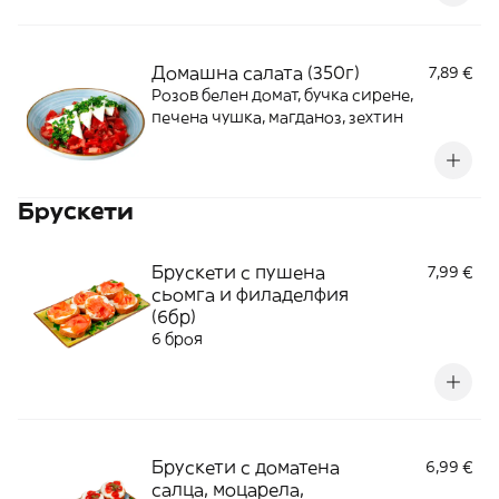
Домашна салата (350г)
7,89 €
Розов белен домат, бучка сирене,
печена чушка, магданоз, зехтин
Брускети
Брускети с пушена
7,99 €
сьомга и филаделфия
(6бр)
6 броя
Брускети с доматена
6,99 €
салца, моцарела,