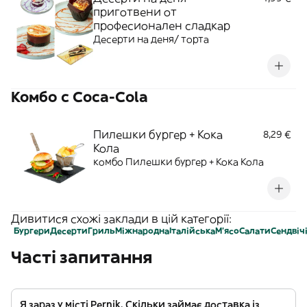
приготвени от
професионален сладкар
Десерти на деня/ торта
Koмбо с Coca-Cola
Пилешки бургер + Кока
8,29 €
Кола
комбо Пилешки бургер + Кока Кола
Дивитися схожі заклади в цій категорії:
Бургери
Десерти
Гриль
Міжнародна
Італійська
М'ясо
Салати
Сендвіч
Часті запитання
Я зараз у місті Pernik. Скільки займає доставка із