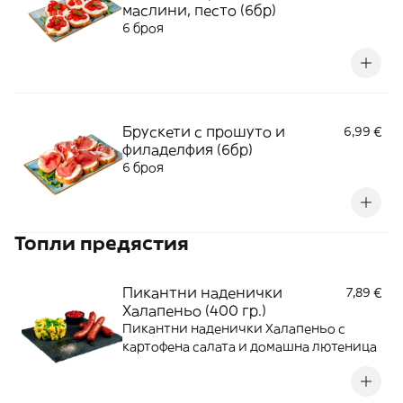
маслини, песто (6бр)
6 броя
Брускети с прошуто и
6,99 €
филаделфия (6бр)
6 броя
Топли предястия
Пикантни наденички
7,89 €
Халапеньо (400 гр.)
Пикантни наденички Халапеньо с
картофена салата и домашна лютеница