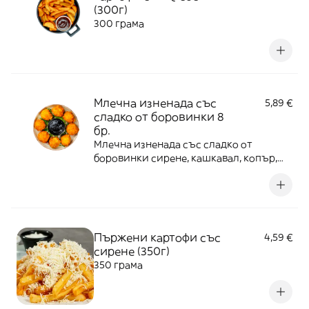
(300г)
300 грама
Млечна изненада със
5,89 €
сладко от боровинки 8
бр.
Млечна изненада със сладко от
боровинки сирене, кашкавал, копър,
чесьн, яйце, корнфлейкс
Пържени картофи със
4,59 €
сирене (350г)
350 грама