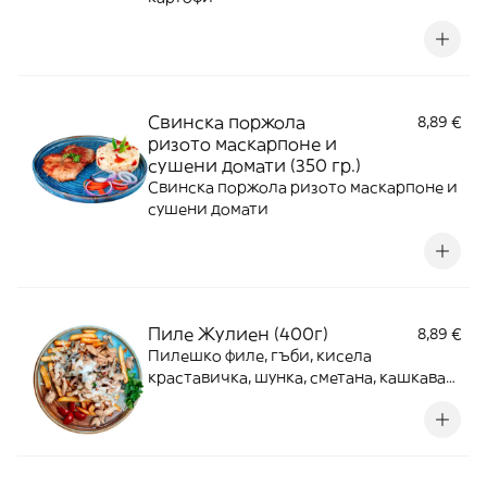
Свинска поржола
8,89 €
ризото маскарпоне и
сушени домати (350 гр.)
Свинска поржола ризото маскарпоне и
сушени домати
Пиле Жулиен (400г)
8,89 €
Пилешко филе, гъби, кисела
краставичка, шунка, сметана, кашкавал,
пържени картофи