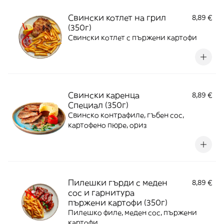
Свински котлет на грил
8,89 €
(350г)
Свински котлет с пържени картофи
Свински каренца
8,89 €
Специал (350г)
Свинско контрафиле, гъбен сос,
картофено пюре, ориз
Пилешки гърди с меден
8,89 €
сос и гарнитура
пържени картофи (350г)
Пилешко филе, меден сос, пържени
картофи