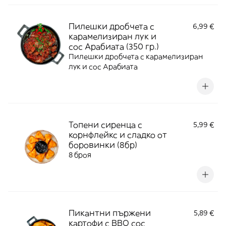
Пилешки дробчета с
6,99 €
карамелизиран лук и
сос Арабиата (350 гр.)
Пилешки дробчета с карамелизиран
лук и сос Арабиата
Топени сиренца с
5,99 €
корнфлейкс и сладко от
боровинки (8бр)
8 броя
Пикантни пържени
5,89 €
картофи с BBQ сос