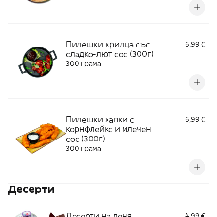
Пилешки крилца със
6,99 €
сладко-лют сос (300г)
300 грама
Пилешки хапки с
6,99 €
корнфлейкс и млечен
сос (300г)
300 грама
Десерти
Десерти на деня
4,99 €