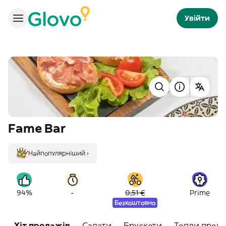
Увійти
Fame Bar
Найпопулярніший ›
-
94%
0,51 €
Prime
Безкоштовно
Хіт продажів
Салати
Брускети
Топли предя