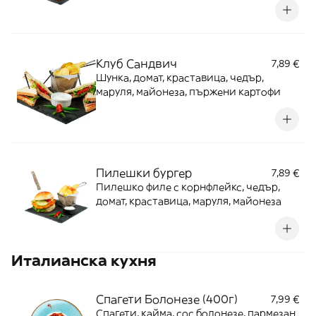
Клуб Сандвич
7,89 €
Шунка, домат, краставица, чедър,
маруля, майонеза, пържени картофи
Пилешки бургер
7,89 €
Пилешко филе с корнфлейкс, чедър,
домат, краставица, маруля, майонеза
Италианска кухня
Спагети Болонезе (400г)
7,99 €
Спагети, кайма, сос болонезе, пармезан