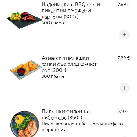
Наденички с BBQ сос и
7,89 €
пикантни пържени
картофи (300г)
300 грама
Азиатски пилешки
7,29 €
хапки със сладко-лют
сос (300г)
300 грама
Пилешки филенца с
7,10 €
гъбен сос (350г)
Пилешко филе, гъбен сос, картофено
пюре, ориз