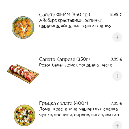
Салата ФЕЙМ (350 гр.)
8,99 €
Айсберг, краставици, репички,
царевица, яйце, пил. хапки в панко
панировка, крутони, дресинг
Салата Капрезе (350г)
8,89 €
Розов белен домат, моцарела, песто
Гръцка салата (400г)
7,89 €
Домат, краставица, червен лук, сладка
чушка, маслини, сирене, риган, зехтин