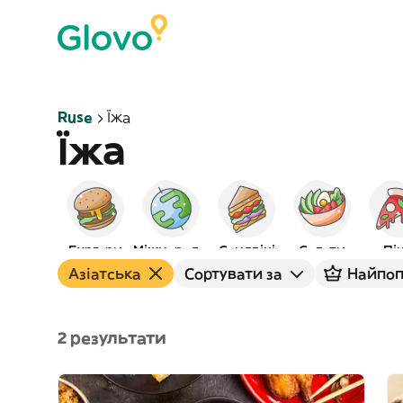
Ruse
Їжа
Їжа
Бургери
Міжнародна
Сендвічі
Салати
Пі
Азіатська
Сортувати за
Найпоп
2 результати