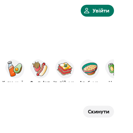
Увійти
Корисна їжа
Фаст-фуд
Італійська
Арабська
Напої
Скинути