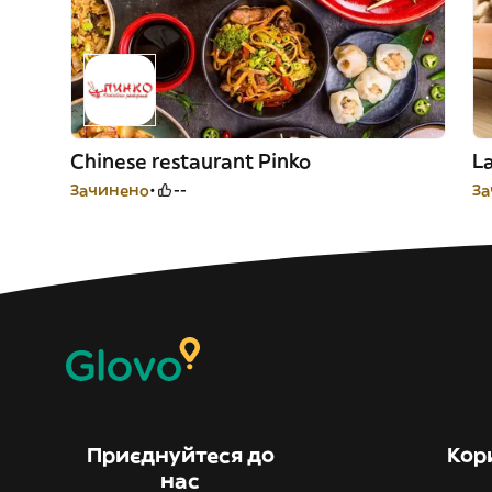
Chinese restaurant Pinko
La
Зачинено
--
За
Приєднуйтеся до
Кор
нас