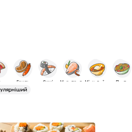
ца
Гриль
Суші
Морепродукти
Місцева їжа
Паста
улярніший