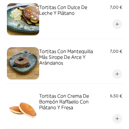
Tortitas Con Dulce De
7,00 €
Leche Y Plátano
Tortitas Con Mantequilla
7,00 €
Más Sirope De Arce Y
Arándanos
Tortitas Con Crema De
6,50 €
Bombón Raffaello Con
Plátano Y Fresa