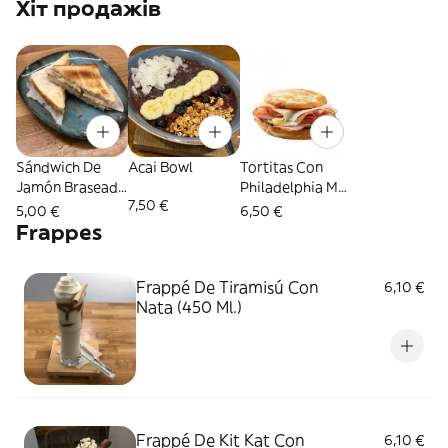
Хіт продажів
Sándwich De
Acai Bowl
Tortitas Con
Jamón Braseado
Philadelphia Más
7,50 €
Y Queso
Pavo Y Queso
5,00 €
6,50 €
Frappes
Frappé De Tiramisú Con
6,10 €
Nata (450 Ml.)
Frappé De Kit Kat Con
6,10 €