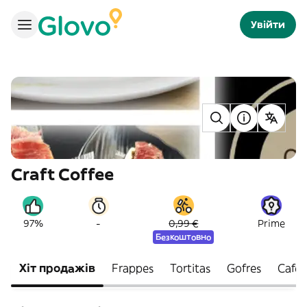
Увійти
Craft Coffee
-
97%
0,99 €
Prime
Безкоштовно
Хіт продажів
Frappes
Tortitas
Gofres
Cafés