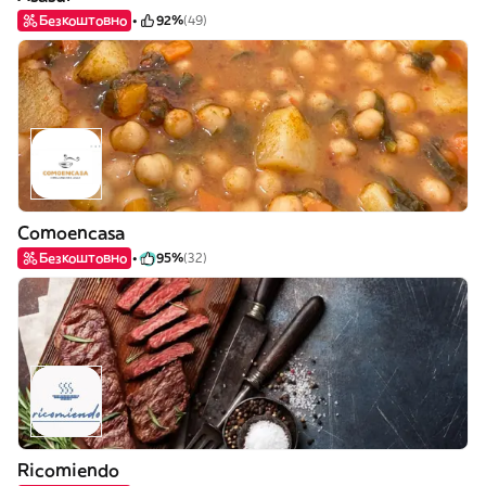
Безкоштовно
92%
(49)
Comoencasa
Безкоштовно
95%
(32)
Ricomiendo