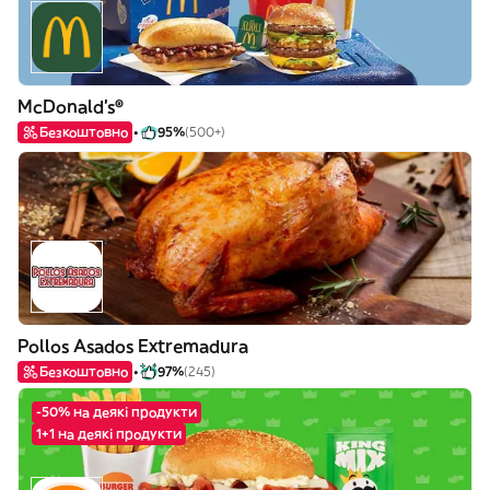
McDonald's®
Безкоштовно
95%
(500+)
Pollos Asados Extremadura
Безкоштовно
97%
(245)
-50% на деякі продукти
1+1 на деякі продукти