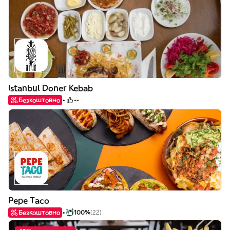
Istanbul Doner Kebab
Безкоштовно
--
Pepe Taco
Безкоштовно
100%
(22)