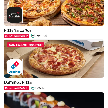
Pizzería Carlos
Безкоштовно
97%
(128)
-50% на деякі продукти
Domino's Pizza
Безкоштовно
94%
(63)