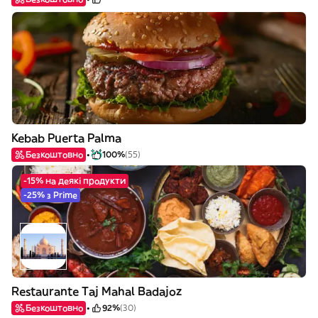
Kebab Puerta Palma
Безкоштовно
100%
(55)
-15% на деякі продукти
-25% з Prime
Restaurante Taj Mahal Badajoz
Безкоштовно
92%
(30)