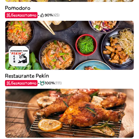
Pomodoro
Безкоштовно
90%
(65)
Restaurante Pekín
Безкоштовно
100%
(111)