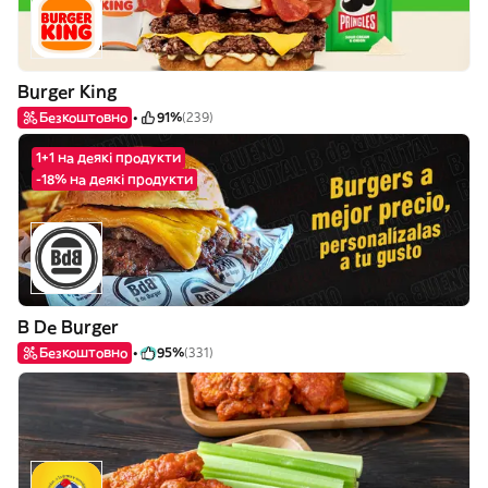
Burger King
Безкоштовно
91%
(239)
1+1 на деякі продукти
-18% на деякі продукти
B De Burger
Безкоштовно
95%
(331)