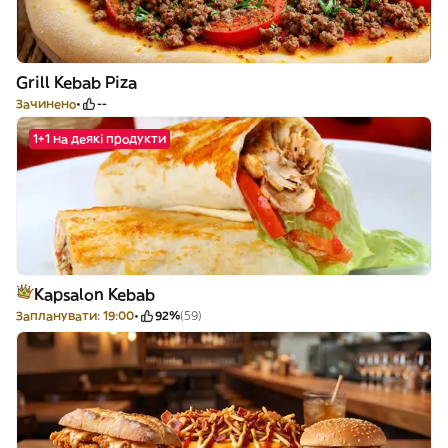
Grill Kebab Piza
Зачинено
--
1+1 на деякі продукти
Kapsalon Kebab
Запланувати: 19:00
92%
(59)