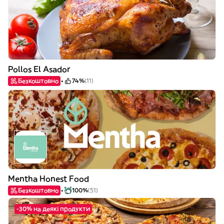
Pollos El Asador
Безкоштовно
74%
(11)
Mentha Honest Food
Безкоштовно
100%
(51)
-30% на деякі продукти