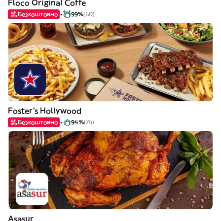
Floco Original Coffe
Безкоштовно
99%
(60)
Foster's Hollywood
Безкоштовно
94%
(74)
Asasur