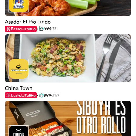
Asador El Pio Lindo
Безкоштовно
99%
(73)
China Town
Безкоштовно
94%
(117)