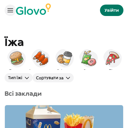
Увійти
Їжа
Бургери
Американська
Сніданок
Снеки
Піца
Тип їжі
Сортувати за
Всі заклади