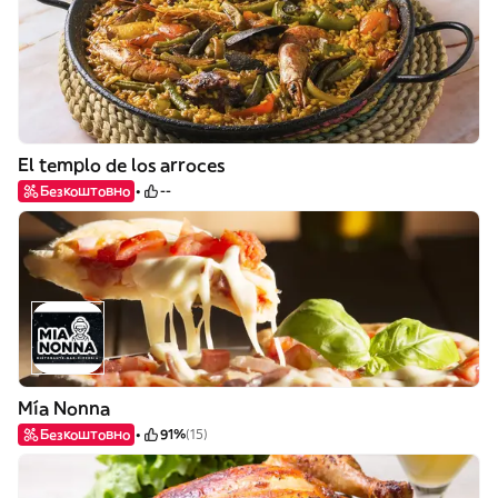
El templo de los arroces
Безкоштовно
--
Mía Nonna
Безкоштовно
91%
(15)