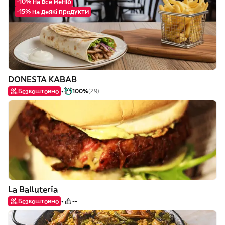
-10% на все меню
-15% на деякі продукти
DONESTA KABAB
Безкоштовно
100%
(29)
La Ballutería
Безкоштовно
--