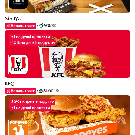
Sibuya
Безкоштовно
97%
(80)
1+1 на деякі продукти
-40% на деякі продукти
KFC
Безкоштовно
85%
(128)
-50% на деякі продукти
1+1 на деякі продукти