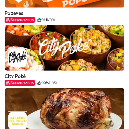
Popeyes
Безкоштовно
93%
(99)
City Poké
Безкоштовно
90%
(105)