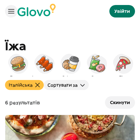
Увійти
Їжа
Бургери
Американська
Сніданок
Снеки
Піца
Італійська
Сортувати за
6 результатів
Скинути