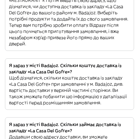
«RESTAURANT”». Потім введіть свою адресу, щоб
дізнатися, чи доступна доставка із закладу «La Casa
Del Gofre» до вашого району м. Badajoz. Виберіть
потрібні продукти та додайте їх до свого замовлення.
Тепер вам потрібно зробити оплату. Відразу після
цього почнеться приготування замовлення, і вже
незабаром кур'єр привезе його прямо до ваших
дверей.
Я зараз у місті Badajoz. Скільки коштує доставка із
закладу «La Casa Del Gofre»?
Щоб дізнатися, скільки коштує доставка із закладу
«La Casa Del Gofre» при замовленні у м. Badajoz, див.
вартість доставки у верхній частині сторінки. Ви
також зможете побачити цю інформацію у деталізації
вартості перед розміщенням замовлення.
Я зараз у місті Badajoz. Скільки займає доставка із
закладу «La Casa Del Gofre»?
Додавши свою адресу доставки, ви зможете