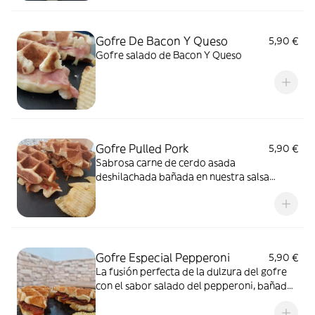
Gofre De Bacon Y Queso
5,90 €
Gofre salado de Bacon Y Queso
Gofre Pulled Pork
5,90 €
Sabrosa carne de cerdo asada
deshilachada bañada en nuestra salsa
barbacoa
Gofre Especial Pepperoni
5,90 €
La fusión perfecta de la dulzura del gofre
con el sabor salado del pepperoni, bañado
en una apetitosa salsa.