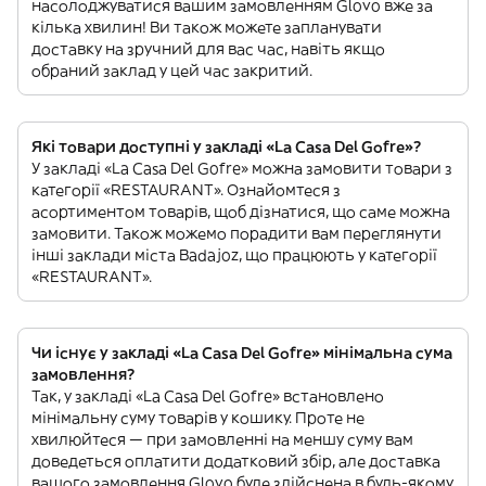
насолоджуватися вашим замовленням Glovo вже за
кілька хвилин! Ви також можете запланувати
доставку на зручний для вас час, навіть якщо
обраний заклад у цей час закритий.
Які товари доступні у закладі «La Casa Del Gofre»?
У закладі «La Casa Del Gofre» можна замовити товари з
категорії «RESTAURANT». Ознайомтеся з
асортиментом товарів, щоб дізнатися, що саме можна
замовити. Також можемо порадити вам переглянути
інші заклади міста Badajoz, що працюють у категорії
«RESTAURANT».
Чи існує у закладі «La Casa Del Gofre» мінімальна сума
замовлення?
Так, у закладі «La Casa Del Gofre» встановлено
мінімальну суму товарів у кошику. Проте не
хвилюйтеся — при замовленні на меншу суму вам
доведеться оплатити додатковий збір, але доставка
вашого замовлення Glovo буде здійснена в будь-якому