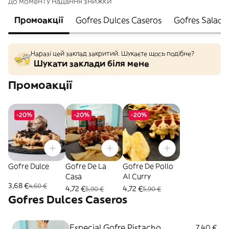
до моменту надання знижки
Промоакції
Gofres Dulces Caseros
Gofres Salado
Наразі цей заклад закритий. Шукаєте щось подібне?
Шукати заклади біля мене
Промоакції
-20%
-20%
-20%
Gofre Dulce
Gofre De La
Gofre De Pollo
Casa
Al Curry
3,68 €
4,60 €
4,72 €
4,72 €
5,90 €
5,90 €
Gofres Dulces Caseros
Especial Gofre Pistacho
7,40 €