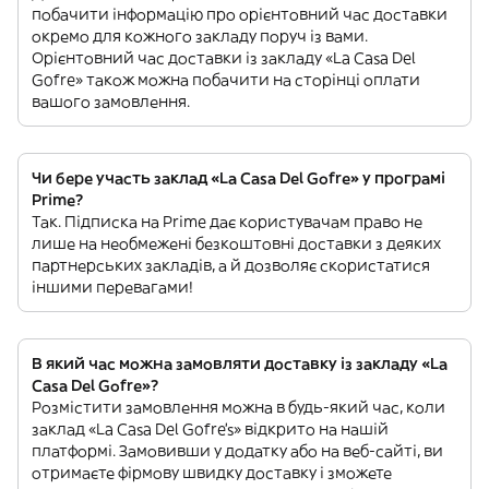
побачити інформацію про орієнтовний час доставки
окремо для кожного закладу поруч із вами.
Орієнтовний час доставки із закладу «La Casa Del
Gofre» також можна побачити на сторінці оплати
вашого замовлення.
Чи бере участь заклад «La Casa Del Gofre» у програмі
Prime?
Так. Підписка на Prime дає користувачам право не
лише на необмежені безкоштовні доставки з деяких
партнерських закладів, а й дозволяє скористатися
іншими перевагами!
В який час можна замовляти доставку із закладу «La
Casa Del Gofre»?
Розмістити замовлення можна в будь-який час, коли
заклад «La Casa Del Gofre’s» відкрито на нашій
платформі. Замовивши у додатку або на веб-сайті, ви
отримаєте фірмову швидку доставку і зможете