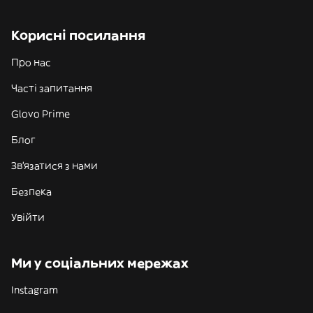
Корисні посилання
Про нас
Часті запитання
Glovo Prime
Блог
Зв'язатися з нами
Безпека
Увійти
Ми у соціальних мережах
Instagram