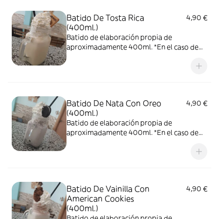
de nosotros.
Batido De Tosta Rica
4,90 €
(400ml.)
Batido de elaboración propia de
aproximadamente 400ml. *En el caso de
pedirlo con nata, no podemos garantizar
que la nata llegue en las condiciones que
nos gustaría, ya que el reparto no depende
de nosotros.
Batido De Nata Con Oreo
4,90 €
(400ml.)
Batido de elaboración propia de
aproximadamente 400ml. *En el caso de
pedirlo con nata, no podemos garantizar
que la nata llegue en las condiciones que
nos gustaría, ya que el reparto no depende
de nosotros.
Batido De Vainilla Con
4,90 €
American Cookies
(400ml.)
Batido de elaboración propia de