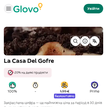
Увійти
La Casa Del Gofre
-20% на деякі продукти
-
100%
1,99 €
Prime
Безкоштовно
Закреслена цифра — це найнижча ціна за період в 30 днів