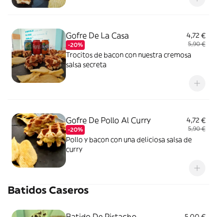
Gofre De La Casa
4,72 €
5,90 €
-20%
Trocitos de bacon con nuestra cremosa
salsa secreta
Gofre De Pollo Al Curry
4,72 €
5,90 €
-20%
Pollo y bacon con una deliciosa salsa de
curry
Batidos Caseros
Batido De Pistacho
5,00 €