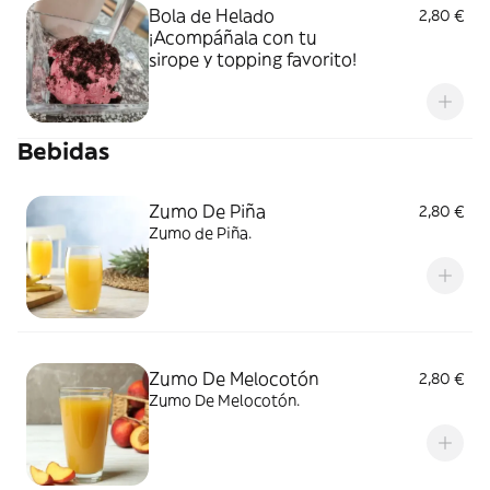
Bola de Helado
2,80 €
¡Acompáñala con tu
sirope y topping favorito!
Bebidas
Zumo De Piña
2,80 €
Zumo de Piña.
Zumo De Melocotón
2,80 €
Zumo De Melocotón.