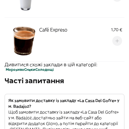
Café Expreso
1,70 €
Дивитися схожі заклади в цій категорії:
Морозиво
Снеки
Солодощі
Часті запитання
Як замовити доставку із закладу «La Casa Del Gofre» у
м. Badajoz?
Щоб замовити доставку із закладу «La Casa Del Gofre»
у м. Badajoz, достатньо зайти на веб-сайт або
відкрити додаток Glovo, а потім перейти до категорії