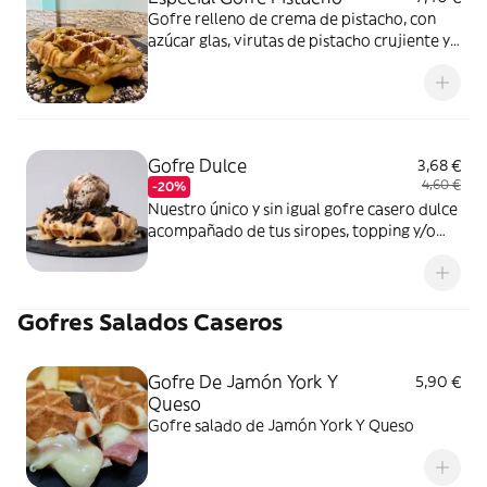
Gofre relleno de crema de pistacho, con
azúcar glas, virutas de pistacho crujiente y
un delicado hilo de crema de pistacho por
encima.
Gofre Dulce
3,68 €
4,60 €
-20%
Nuestro único y sin igual gofre casero dulce
acompañado de tus siropes, topping y/o
helados favoritos. ¡¡Crea tu autentico gofre
casero a tu gusto!!
Gofres Salados Caseros
Gofre De Jamón York Y
5,90 €
Queso
Gofre salado de Jamón York Y Queso