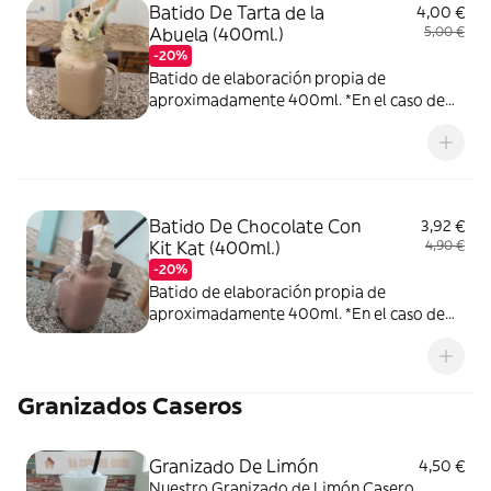
Batido De Tarta de la
4,00 €
Abuela (400ml.)
5,00 €
-20%
Batido de elaboración propia de
aproximadamente 400ml. *En el caso de
pedirlo con nata, no podemos garantizar
que la nata llegue en las condiciones que
nos gustaría, ya que el reparto no depende
de nosotros.
Batido De Chocolate Con
3,92 €
Kit Kat (400ml.)
4,90 €
-20%
Batido de elaboración propia de
aproximadamente 400ml. *En el caso de
pedirlo con nata, no podemos garantizar
que la nata llegue en las condiciones que
nos gustaría, ya que el reparto no depende
Granizados Caseros
de nosotros.
Granizado De Limón
4,50 €
Nuestro Granizado de Limón Casero