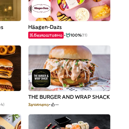
es
Häagen-Dazs
Безкоштовно
100%
(11)
THE BURGER AND WRAP SHACK
44)
Зачинено
--