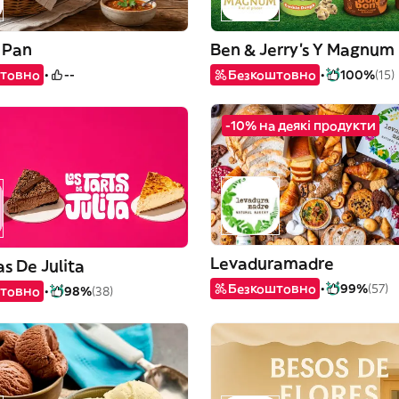
 Pan
Ben & Jerry's Y Magnum
товно
--
Безкоштовно
100%
(15)
-10% на деякі продукти
Levaduramadre
as De Julita
Безкоштовно
99%
(57)
товно
98%
(38)