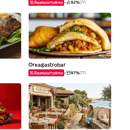
Безкоштовно
92%
(77)
Oreagastrobar
Безкоштовно
97%
(77)