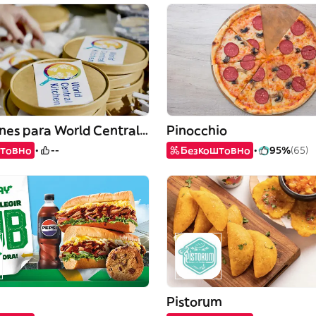
Donaciones para World Central Kitchen
Pinocchio
товно
--
Безкоштовно
95%
(65)
Pistorum