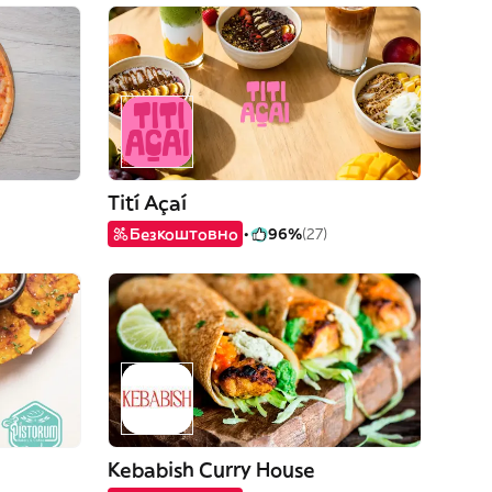
Tití Açaí
Безкоштовно
96%
(27)
Kebabish Curry House