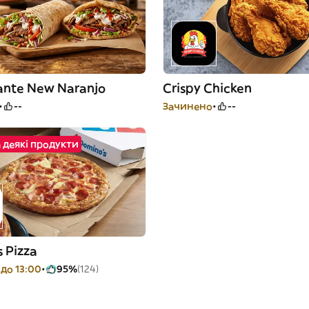
ante New Naranjo
Crispy Chicken
--
Зачинено
--
 деякі продукти
 Pizza
до 13:00
95%
(124)