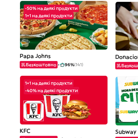
-50% на деякі продукти
1+1 на деякі продукти
Papa Johns
Безкоштовно
96%
(141)
Безкош
1+1 на деякі продукти
-40% на деякі продукти
KFC
Subway