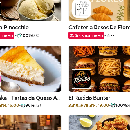
a Pinocchio
Cafeteria Besos De Flor
товно
100%
(23)
Безкоштовно
--
She is Cake - Tartas de Queso Artesanales
El Rugido Burger
ти: 16:00
96%
(12)
Запланувати: 19:00
100%
(