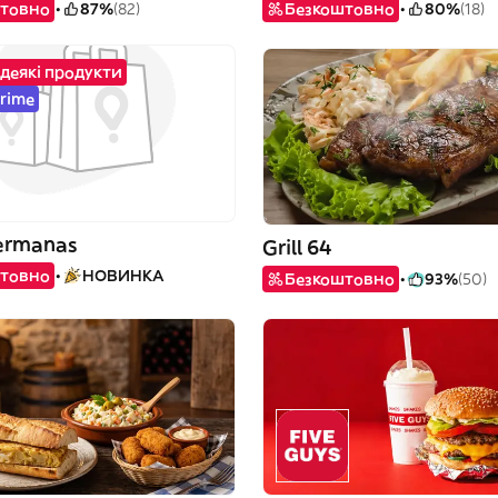
товно
87%
(82)
Безкоштовно
80%
(18)
 деякі продукти
Prime
hermanas
Grill 64
товно
НОВИНКА
Безкоштовно
93%
(50)