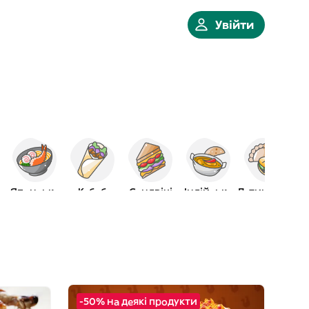
Увійти
мна
Японська
Кебаб
Сендвічі
Індійська
Латиноамер.
-50% на деякі продукти