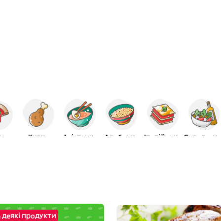
ца
Курка
Азіатська
Арабська
Італійська
Середзе
 деякі продукти