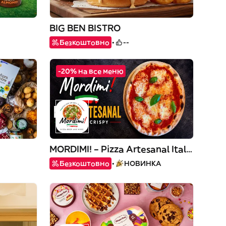
BIG BEN BISTRO
Безкоштовно
--
-20% на все меню
MORDIMI! – Pizza Artesanal Italian Crispy
Безкоштовно
НОВИНКА