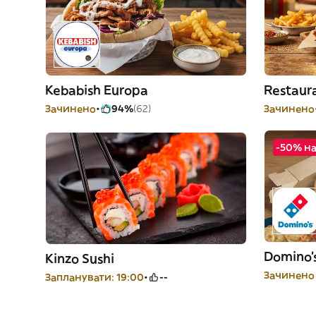
Kebabish Europa
Restaur
Зачинено
94%
(62)
Зачинено
-50% на
Domino's
Kinzo Sushi
Зачинено 
Запланувати: 19:00
--