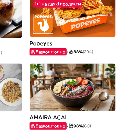
1+1 на деякі продукти
Popeyes
Безкоштовно
88%
(294)
)
AMAIRA ACAI
Безкоштовно
98%
(60)