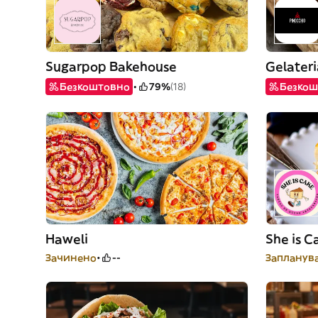
Sugarpop Bakehouse
Gelateri
Безкоштовно
79%
(18)
Безкош
Haweli
Зачинено
--
Запланува