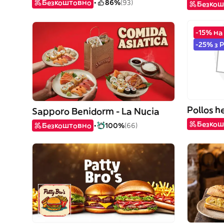
Безкоштовно
86%
(93)
Безкош
-15% на
-25% з 
Pollos 
Sapporo Benidorm - La Nucia
Безкош
Безкоштовно
100%
(66)