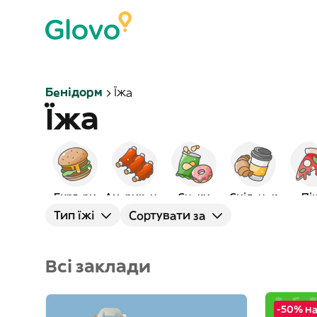
Бенідорм
Їжа
Їжа
Бургери
Американська
Снеки
Сніданок
Пі
Тип їжі
Сортувати за
Всі заклади
-50% на