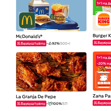
1+1 на 
Burger 
McDonald's®
Безкош
Безкоштовно
92%
(500+)
1+1 на 
-20% на
Zana Pa
La Granja De Pepe
Безкош
Безкоштовно
100%
(57)