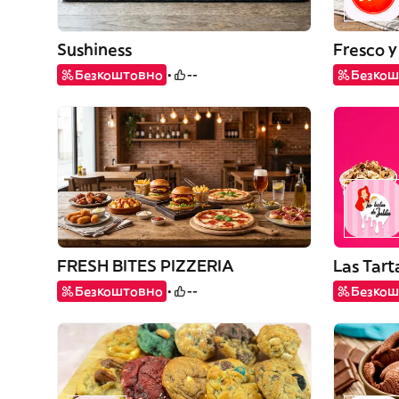
Sushiness
Fresco y
Безкоштовно
--
Безкош
FRESH BITES PIZZERIA
Las Tart
Безкоштовно
--
Безкош