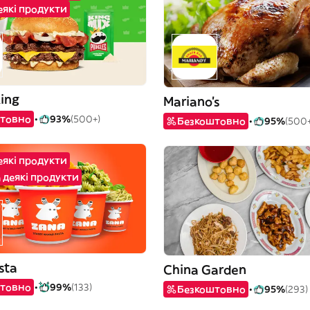
деякі продукти
King
Mariano's
товно
93%
(500+)
Безкоштовно
95%
(500+
деякі продукти
 деякі продукти
sta
China Garden
товно
99%
(133)
Безкоштовно
95%
(293)