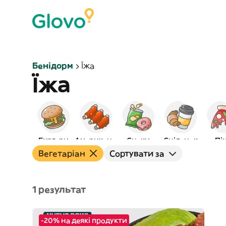
Бенідорм
Їжа
Їжа
Бургери
Американська
Снеки
Сніданок
Пі
Вегетаріан
Сортувати за
1 результат
-20% на деякі продукти