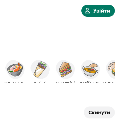
Увійти
мна
Японська
Кебаб
Сендвічі
Індійська
Латиноамер.
Скинути