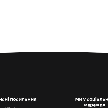
исні посилання
Ми у соціаль
мережах