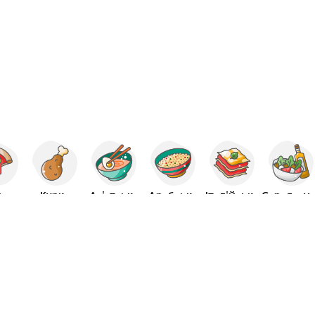
ца
Курка
Азіатська
Арабська
Італійська
Середзе