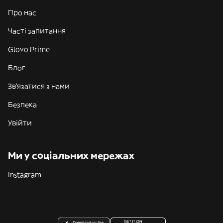
Про нас
Часті запитання
Glovo Prime
Блог
Зв'язатися з нами
Безпека
Увійти
Ми у соціальних мережах
Instagram