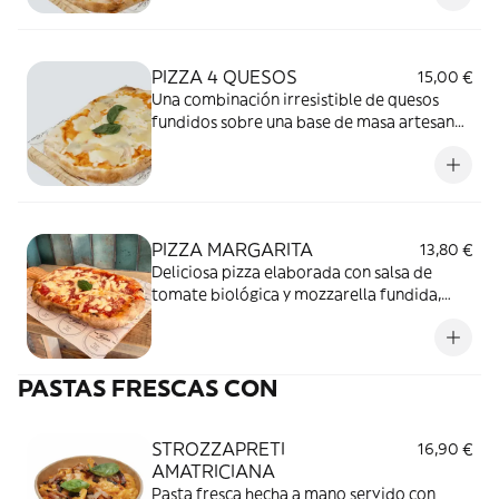
PIZZA 4 QUESOS
15,00 €
Una combinación irresistible de quesos
fundidos sobre una base de masa artesanal
y salsa de tomate. Perfecta para los
amantes del queso y del auténtico sabor
italiano.
PIZZA MARGARITA
13,80 €
Deliciosa pizza elaborada con salsa de
tomate biológica y mozzarella fundida,
horneada para lograr un sabor clásico e
irresistible
PASTAS FRESCAS CON
STROZZAPRETI
16,90 €
AMATRICIANA
Pasta fresca hecha a mano servido con