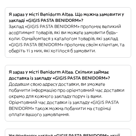
Я зараз у місті Benidorm Altea. Що можна замовити у
закладі «GIGIS PASTA BENIDORM»?
Заклад «GIGIS PASTA BENIDORM» пропонує великий
асортимент товарів, які ви можете замовити будь-
коли. Ознайомтеся з каталогом товарів, які заклад
«GIGIS PASTA BENIDORM» пропонує своїм клієнтам, та
оберіть ті з них, які хотілося б замовити.
Я зараз у місті Benidorm Altea. Скільки займає
доставка із закладу «GIGIS PASTA BENIDORM»?
Додавши свою адресу доставки, ви зможете
побачити інформацію про орієнтовний час доставки
окремо для кожного закладу поруч із вами.
Орієнтовний час доставки із закладу «GIGIS PASTA
BENIDORM» також можна побачити на сторінці
оплати вашого замовлення.
Чи пропонує заклад «GIGIS PASTA BENIDORM» акції