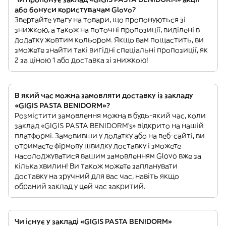
або бонуси користувачам Glovo?
Звертайте увагу на товари, що пропонуються зі
знижкою, а також на поточні пропозиції, виділені в
додатку жовтим кольором. Якщо вам пощастить, ви
зможете знайти такі вигідні спеціальні пропозиції, як
2 за ціною 1 або доставка зі знижкою!
В який час можна замовляти доставку із закладу
«GIGIS PASTA BENIDORM»?
Розмістити замовлення можна в будь-який час, коли
заклад «GIGIS PASTA BENIDORM’s» відкрито на нашій
платформі. Замовивши у додатку або на веб-сайті, ви
отримаєте фірмову швидку доставку і зможете
насолоджуватися вашим замовленням Glovo вже за
кілька хвилин! Ви також можете запланувати
доставку на зручний для вас час, навіть якщо
обраний заклад у цей час закритий.
Чи існує у закладі «GIGIS PASTA BENIDORM»