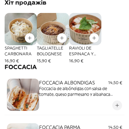
Хіт продажів
SPAGHETTI
TAGLIATELLE
RAVIOLI DE
CARBONARA
BOLOGNESE
ESPINACA Y
RICOTTA CON
16,90 €
15,90 €
16,90 €
SALSA DE
FOCCACIA
TOMATE
FOCCACIA ALBONDIGAS
14,50 €
Foccacia de albóndigas con salsa de
tomate, queso parmesano y albahaca
orgánica.
FOCCACIA PARMA
14,50 €