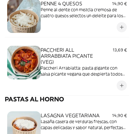
PENNE 4 QUESOS
14,90 €
Penne al dente con mezcla cremosa de
cuatro quesos selectos un deleite para los
amantes del sabor intenso
PACCHERI ALL
13,69 €
ARRABBIATA PICANTE
(VEG)
Paccheri Arrabiatta: pasta gigante con
salsa picante vegana que despierta todos
tus sentidos.
PASTAS AL HORNO
LASAGNA VEGETARIANA
14,90 €
Lasaña casera de verduras frescas, con
capas delicadas y sabor natural, perfectas
para los amantes de lo sano y delicioso