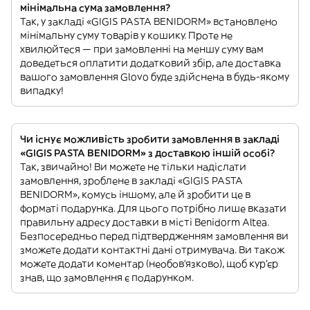
мінімальна сума замовлення?
Так, у закладі «GIGIS PASTA BENIDORM» встановлено
мінімальну суму товарів у кошику. Проте не
хвилюйтеся — при замовленні на меншу суму вам
доведеться оплатити додатковий збір, але доставка
вашого замовлення Glovo буде здійснена в будь-якому
випадку!
Чи існує можливість зробити замовлення в закладі
«GIGIS PASTA BENIDORM» з доставкою іншій особі?
Так, звичайно! Ви можете не тільки надіслати
замовлення, зроблене в закладі «GIGIS PASTA
BENIDORM», комусь іншому, але й зробити це в
форматі подарунка. Для цього потрібно лише вказати
правильну адресу доставки в місті Benidorm Altea.
Безпосередньо перед підтвердженням замовлення ви
зможете додати контактні дані отримувача. Ви також
можете додати коментар (необов'язково), щоб кур'єр
знав, що замовлення є подарунком.