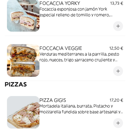
FOCACCIA YORKY
13,73 €
Focaccia esponjosa con jamón York
especial relleno de tomillo y romero,
tomates secos y crema de alcachofa, sabor
clásico en cada bocado
FOCCACIA VEGGIE
12,50 €
Verduras mediterranes a la parrilla, pesto
rojo, nueces, trigo sarraceno crujiente y
aceite de oliva
PIZZAS
PIZZA GIGIS
17,20 €
Mortadela italiana, burrata, Pistacho y
mozzarella fundida sobre base artesanal y
salsa de tomate biologica. Una
combinación suave, elegante y llena de
sabor.