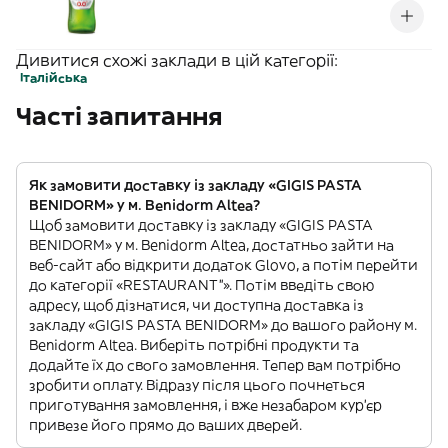
Дивитися схожі заклади в цій категорії:
Італійська
Часті запитання
Як замовити доставку із закладу «GIGIS PASTA
BENIDORM» у м. Benidorm Altea?
Щоб замовити доставку із закладу «GIGIS PASTA
BENIDORM» у м. Benidorm Altea, достатньо зайти на
веб-сайт або відкрити додаток Glovo, а потім перейти
до категорії «RESTAURANT”». Потім введіть свою
адресу, щоб дізнатися, чи доступна доставка із
закладу «GIGIS PASTA BENIDORM» до вашого району м.
Benidorm Altea. Виберіть потрібні продукти та
додайте їх до свого замовлення. Тепер вам потрібно
зробити оплату. Відразу після цього почнеться
приготування замовлення, і вже незабаром кур'єр
привезе його прямо до ваших дверей.