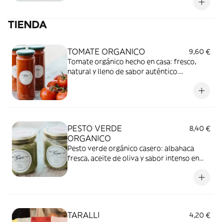
TIENDA
TOMATE ORGANICO
9,60 €
Tomate orgánico hecho en casa: fresco,
natural y lleno de sabor auténtico.
¡Simplemente delicioso!
PESTO VERDE
8,40 €
ORGANICO
Pesto verde orgánico casero: albahaca
fresca, aceite de oliva y sabor intenso en
cada cucharada. ¡Auténtico y natural!
TARALLI
4,20 €