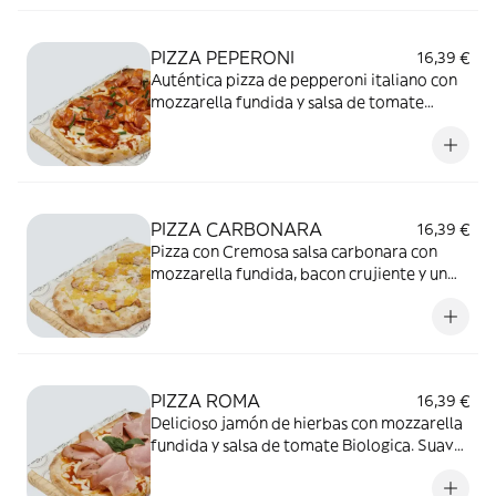
PIZZA PEPERONI
16,39 €
Auténtica pizza de pepperoni italiano con
mozzarella fundida y salsa de tomate
biológica. Sabor intenso, picante y
delicioso en cada porción.
PIZZA CARBONARA
16,39 €
Pizza con Cremosa salsa carbonara con
mozzarella fundida, bacon crujiente y un
toque de parmesano. Suave, irresistible y
llena de sabor.
PIZZA ROMA
16,39 €
Delicioso jamón de hierbas con mozzarella
fundida y salsa de tomate Biologica. Suave,
aromática y llena de sabor.