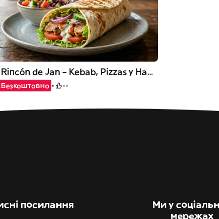
El Rincón de Jan – Kebab, Pizzas y Hamburguesas
Безкоштовно
--
исні посилання
Ми у соціаль
мережах