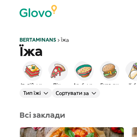
BERTAMINANS
Їжа
Їжа
Італійська
Піца
Арабська
Бургери
Кеб
Тип їжі
Сортувати за
Всі заклади