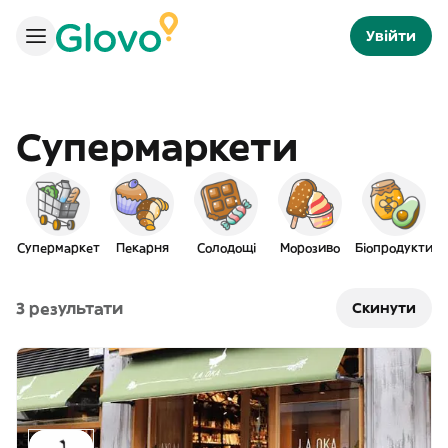
Увійти
Супермаркети
Супермаркет
Пекарня
Солодощі
Морозиво
Біопродукти
3 результати
Скинути