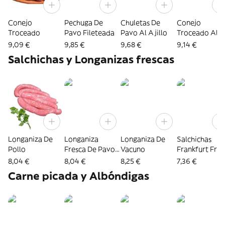
Conejo
Pechuga De
Chuletas De
Conejo
Troceado
Pavo Fileteada
Pavo Al Ajillo
Troceado Al
Ajillo
9,09 €
9,85 €
9,68 €
9,14 €
Salchichas y Longanizas frescas
Longaniza De
Longaniza
Longaniza De
Salchichas
Pollo
Fresca De Pavo
Vacuno
Frankfurt Frib
El Artesano
1 Kg
8,04 €
8,04 €
8,25 €
7,36 €
Carne picada y Albóndigas