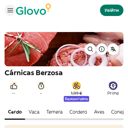
Увійти
Cárnicas Berzosa
-
--
1,99 €
Prime
Безкоштовно
Cerdo
Vaca
Ternera
Cordero
Aves
Conejo 