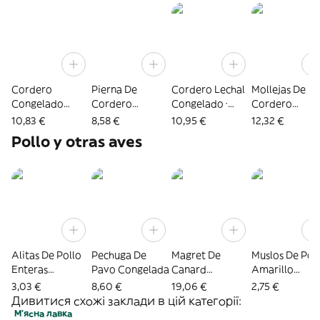
Cordero
Pierna De
Cordero Lechal
Mollejas De
Congelado
Cordero
Congelado ·
Cordero
Leche Pequeño ·
Congelada · 2
Pieza De 6 Kg
Congeladas
10,83 €
8,58 €
10,95 €
12,32 €
Pieza De 4 Kg
Unid. 3 Kg
Aprox.
Pollo y otras aves
Aprox.
Aprox.
Alitas De Pollo
Pechuga De
Magret De
Muslos De Pol
Enteras
Pavo Congelada
Canard
Amarillo
Congeladas
Congelado ·
Congelados
3,03 €
8,60 €
19,06 €
2,75 €
Pieza De 350-
Дивитися схожі заклади в цій категорії:
400 G Aprox.
М’ясна лавка