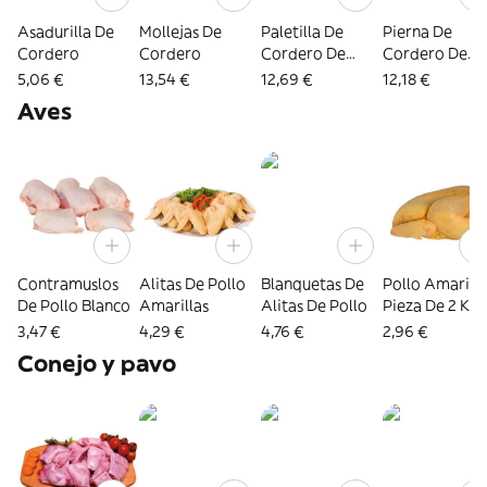
Asadurilla De
Mollejas De
Paletilla De
Pierna De
Cordero
Cordero
Cordero De
Cordero De
Pasto
Pasto · Pieza 
5,06 €
13,54 €
12,69 €
12,18 €
3 Kg Aprox.
Aves
Contramuslos
Alitas De Pollo
Blanquetas De
Pollo Amarillo
De Pollo Blanco
Amarillas
Alitas De Pollo
Pieza De 2 Kg
Aprox.
3,47 €
4,29 €
4,76 €
2,96 €
Conejo y pavo