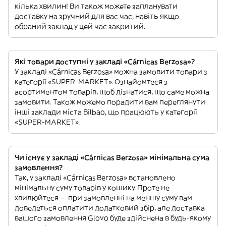
кілька хвилин! Ви також можете запланувати
доставку на зручний для вас час, навіть якщо
обраний заклад у цей час закритий.
Які товари доступні у закладі «Cárnicas Berzosa»?
У закладі «Cárnicas Berzosa» можна замовити товари з
категорії «SUPER-MARKET». Ознайомтеся з
асортиментом товарів, щоб дізнатися, що саме можна
замовити. Також можемо порадити вам переглянути
інші заклади міста Bilbao, що працюють у категорії
«SUPER-MARKET».
Чи існує у закладі «Cárnicas Berzosa» мінімальна сума
замовлення?
Так, у закладі «Cárnicas Berzosa» встановлено
мінімальну суму товарів у кошику. Проте не
хвилюйтеся — при замовленні на меншу суму вам
доведеться оплатити додатковий збір, але доставка
вашого замовлення Glovo буде здійснена в будь-якому