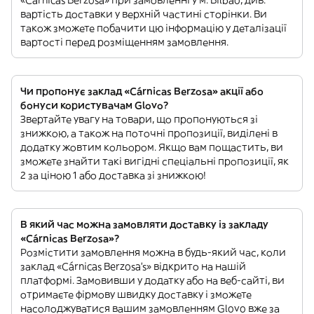
«Cárnicas Berzosa» при замовленні у м. Bilbao, див.
вартість доставки у верхній частині сторінки. Ви
також зможете побачити цю інформацію у деталізації
вартості перед розміщенням замовлення.
Чи пропонує заклад «Cárnicas Berzosa» акції або
бонуси користувачам Glovo?
Звертайте увагу на товари, що пропонуються зі
знижкою, а також на поточні пропозиції, виділені в
додатку жовтим кольором. Якщо вам пощастить, ви
зможете знайти такі вигідні спеціальні пропозиції, як
2 за ціною 1 або доставка зі знижкою!
В який час можна замовляти доставку із закладу
«Cárnicas Berzosa»?
Розмістити замовлення можна в будь-який час, коли
заклад «Cárnicas Berzosa’s» відкрито на нашій
платформі. Замовивши у додатку або на веб-сайті, ви
отримаєте фірмову швидку доставку і зможете
насолоджуватися вашим замовленням Glovo вже за