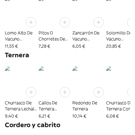
Lomo Alto De
Pitos O
Zancarrón De
Solomillo De
Vacuno
Chorretes De
Vacuno
Vacuno
Congelado +2,5 ·
Bovino
Congelado ·
Congelado +3 
11,55 €
7,28 €
6,05 €
20,85 €
Pieza De 3 Kg
Pieza De 5 Kg
Pieza De 3 Kg
Ternera
Aprox.
Aprox.
Aprox.
Churrasco De
Callos De
Redondo De
Churrasco De
Ternera Lechal
Ternera
Ternera
Ternera Conge
Congelado
Congelados
9,40 €
6,21 €
10,14 €
6,08 €
Cordero y cabrito