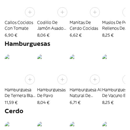
Callos Cocidos
Codillo De
Manitas De
Muslos De Pol
Con Tomate
Jamón Asado
Cerdo Cocidas
Rellenos De
Sin Piel
Bacón Y Ques
6,90 €
8,06 €
6,62 €
8,25 €
Hamburguesas
Hamburguesa
Hamburguesas
Hamburguesa Al
Hamburguesa
De Ternera Black
De Pavo
Natural De
De Vacuno El
Angus
Vacuno
Artesano
11,59 €
8,04 €
6,71 €
8,25 €
Cerdo