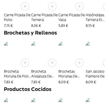
Carne Picada De
Carne Picada De
Carne Picada De
Albóndigas D
Pollo
Ternera
Vaca
Ternera El
Artesano
7,15 €
8,36 €
5,83 €
8,15 €
Brochetas y Rellenos
Brocheta
Brocheta
Brochetas
San Jacobo D
Moruna De Pollo
Andaluza De
Morunas De
Fiambre De
El Artesano
Pollo El
Cerdo
Vacuno
7,83 €
7,83 €
8,09 €
8,09 €
Artesano
Productos Cocidos