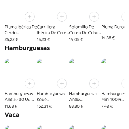
Pluma Ibérica De
Carrillera
Solomillo De
Pluma Duroc
Cerdo
Ibérica De Cerdo
Cerdo De Cebo
14,38 €
Congelada
Congelada
Ibérico
25,22 €
15,23 €
14,05 €
Congelado
Hamburguesas
Hamburguesas
Hamburguesas
Hamburguesas
Hamburguesa
Angus · 30 Ud.
Kobe
Angus
Mini 100%
De 175 Gr
Congeladas · 40
Congeladas · 30
Vacuno
11,68 €
152,31 €
88,80 €
7,43 €
Congeladas
Unid. De 150 G
Unid. De 220 G
Congeladas · 
Vaca
Unid. De 40 G