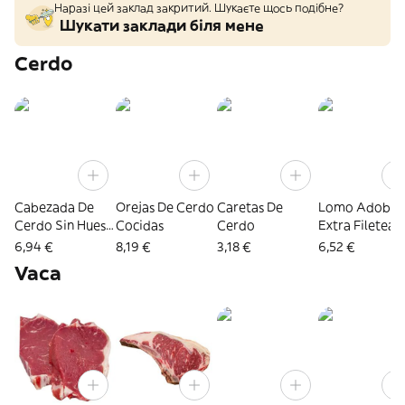
Наразі цей заклад закритий. Шукаєте щось подібне?
Шукати заклади біля мене
Cerdo
Cabezada De
Orejas De Cerdo
Caretas De
Lomo Adoba
Cerdo Sin Hueso
Cocidas
Cerdo
Extra Filetea
Duroc · Pieza De
6,94 €
8,19 €
3,18 €
6,52 €
3 Kg Aprox.
Vaca