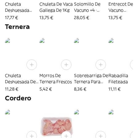
Chuleta
Chuleta De Vaca
Solomillo De
Entrecot De
Deshuesada
Gallega De 1Kg
Vacuno +4 ·
Vacuno
Vaca Premiun
Pieza De 5 Kg
Fileteado
17,77 €
13,75 €
28,05 €
13,75 €
Aprox.
Ternera
Chuleta
Morros De
Sobrebarriga De
Rabadilla
Deshuesada De
Ternera Frescos
Ternera Para
Fileteada
Ternera
Rellenar
11,28 €
5,42 €
8,36 €
11,11 €
Cordero