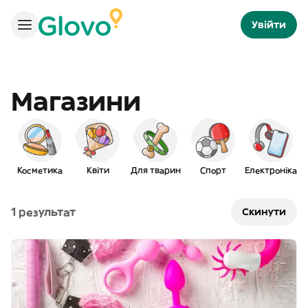
Увійти
Магазини
Косметика
Квіти
Для тварин
Спорт
Електроніка
1 результат
Скинути