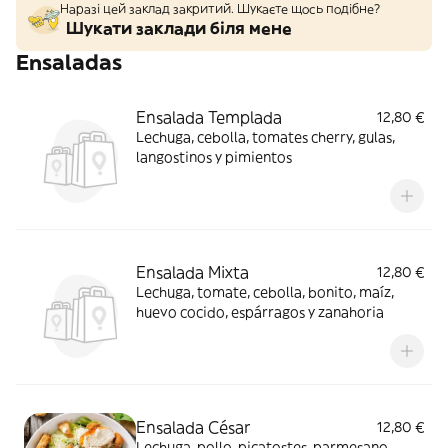
Наразі цей заклад закритий. Шукаєте щось подібне?
Шукати заклади біля мене
Ensaladas
Ensalada Templada
12,80 €
Lechuga, cebolla, tomates cherry, gulas,
langostinos y pimientos
Ensalada Mixta
12,80 €
Lechuga, tomate, cebolla, bonito, maíz,
huevo cocido, espárragos y zanahoria
Ensalada César
12,80 €
Lechuga, pollo, picatostes, parmesano,