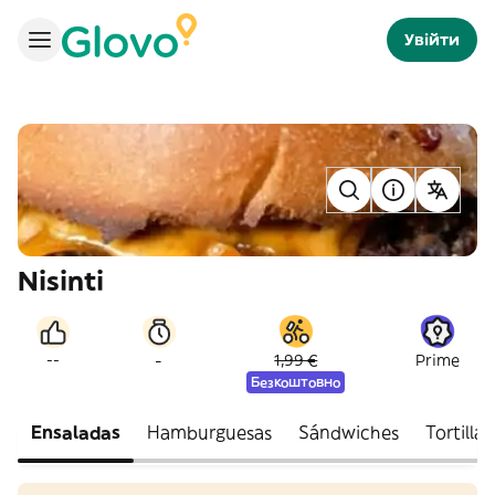
Увійти
Nisinti
-
--
1,99 €
Prime
Безкоштовно
Ensaladas
Hamburguesas
Sándwiches
Tortillas