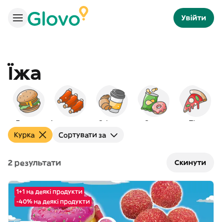
Увійти
Їжа
Бургери
Американська
Сніданок
Снеки
Піца
Курка
Сортувати за
2 результати
Скинути
1+1 на деякі продукти
-40% на деякі продукти