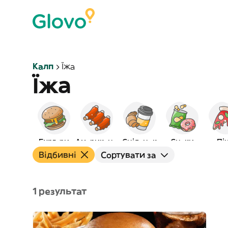
Калп
Їжа
Їжа
Бургери
Американська
Сніданок
Снеки
Пі
Відбивні
Сортувати за
1 результат