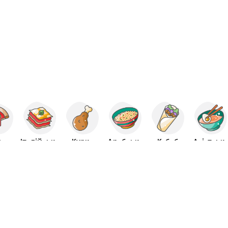
ца
Італійська
Курка
Арабська
Кебаб
Азіатськ