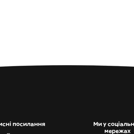
исні посилання
Ми у соціаль
мережах