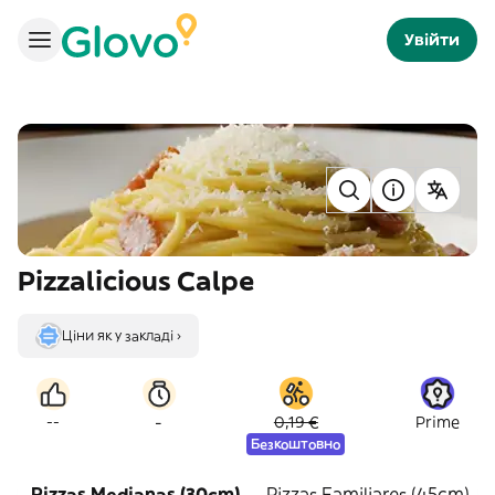
Увійти
Pizzalicious Calpe
Ціни як у закладі ›
-
--
0,19 €
Prime
Безкоштовно
Pizzas Medianas (30cm)
Pizzas Familiares (45cm)