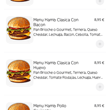
Y Bebida
Menu Hamb Clasica Con
8,95 €
Bacon
Pan Brioche o Gourmet, Ternera, Queso
Cheddar, Lechuga, Bacon, Cebolla, Tomate
Rodajas, Salsa Hamburguesa, Patatas Y
Bebida
Menu Hamb Clasica Con
8,95 €
Huevo
Pan Brioche o Gourmet, Ternera, Queso
Cheddar, Tomate Rodajas, Lechuga, Huevo
Plancha, Salsa Super Cheddar, Patatas y
Bebida
Menu Hamb Pollo
8,95 €