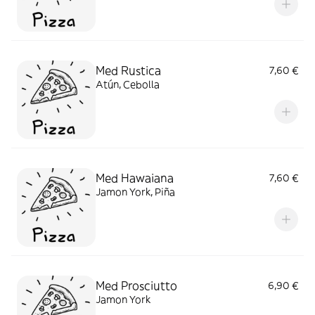
Med Rustica
7,60 €
Atún, Cebolla
Med Hawaiana
7,60 €
Jamon York, Piña
Med Prosciutto
6,90 €
Jamon York