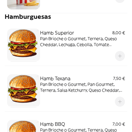
Hamburguesas
Hamb Superior
8,00 €
Pan Brioche o Gourmet, Ternera, Queso
Cheddar, Lechuga, Cebolla, Tomate
Rodajas, Bacon, Jamon Serrano, Huevo
Plancha, Salsa Hamburguesa
Hamb Texana
7,50 €
Pan Brioche o Gourmet, Pan Gourmet,
Ternera, Salsa Ketchurry, Queso Cheddar,
Salsa Barbacoa, Tomate Rodajas, Lechuga,
Aros de Cebolla (x3), Cebolla Crispy,
Pepinillos
Hamb BBQ
7,00 €
Pan Brioche o Gourmet, Ternera, Queso