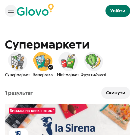
Увійти
Супермаркети
Супермаркет
Заморозка
Міні-маркет
Фрукти/овочі
1 результат
Скинути
Знижка на деякі позиції