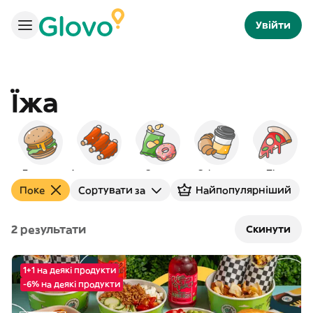
Увійти
Їжа
Бургери
Американська
Снеки
Сніданок
Піца
Поке
Сортувати за
Найпопулярніший
2 результати
Скинути
1+1 на деякі продукти
-6% на деякі продукти