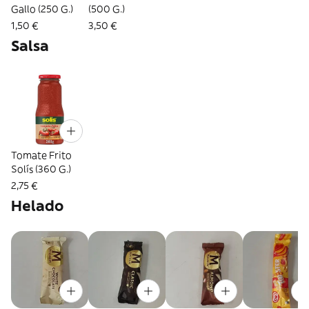
Gallo (250 G.)
(500 G.)
1,50 €
3,50 €
Salsa
Tomate Frito
Solís (360 G.)
2,75 €
Helado