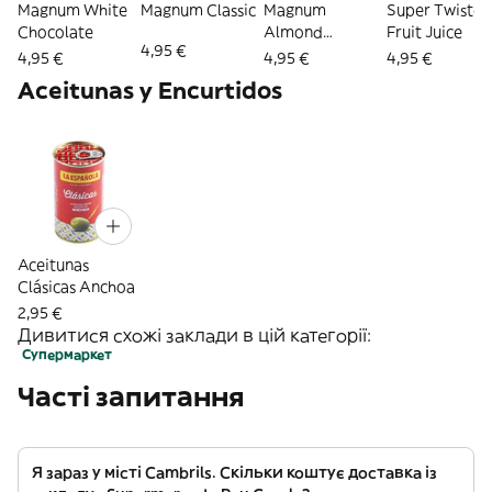
Magnum White
Magnum Classic
Magnum
Super Twister
Chocolate
Almond
Fruit Juice
4,95 €
(almendra)
4,95 €
4,95 €
4,95 €
Aceitunas y Encurtidos
Aceitunas
Clásicas Anchoa
2,95 €
Дивитися схожі заклади в цій категорії:
Супермаркет
Часті запитання
Я зараз у місті Cambrils. Скільки коштує доставка із