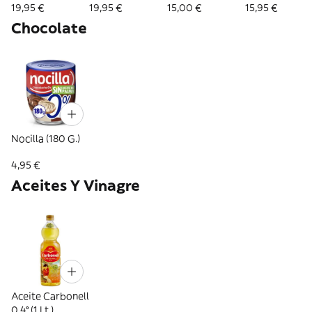
Fría (750 Ml.)
19,95 €
19,95 €
15,00 €
15,95 €
Chocolate
Nocilla (180 G.)
4,95 €
Aceites Y Vinagre
Aceite Carbonell
0,4° (1 Lt.)