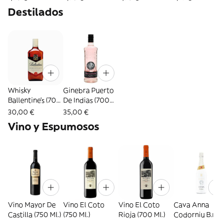
Destilados
Whisky
Ginebra Puerto
Ballentine's (700
De Indias (700
Ml.)
Ml.)
30,00 €
35,00 €
Vino y Espumosos
Vino Mayor De
Vino El Coto
Vino El Coto
Cava Anna
Castilla (750 Ml.)
(750 Ml.)
Rioja (700 Ml.)
Codorniu B.n.