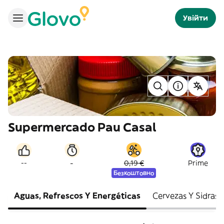
Увійти
Supermercado Pau Casal
-
--
0,19 €
Prime
Безкоштовно
Aguas, Refrescos Y Energéticas
Cervezas Y Sidras