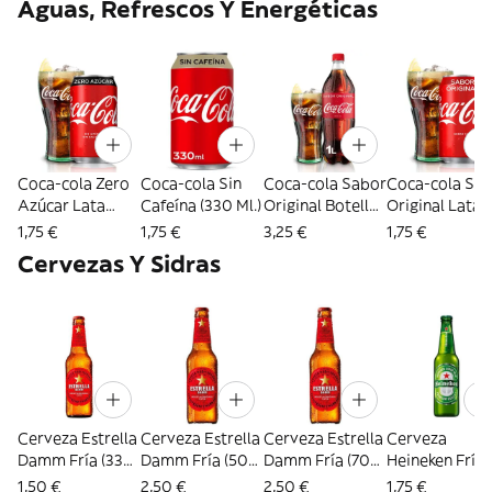
Aguas, Refrescos Y Energéticas
Coca-cola Zero
Coca-cola Sin
Coca-cola Sabor
Coca-cola Sa
Azúcar Lata
Cafeína (330 Ml.)
Original Botella
Original Lata
330ml.
1l.
330ml.
1,75 €
1,75 €
3,25 €
1,75 €
Cervezas Y Sidras
Cerveza Estrella
Cerveza Estrella
Cerveza Estrella
Cerveza
Damm Fría (330
Damm Fría (500
Damm Fría (700
Heineken Fría
Ml.)
Ml.)
Ml.)
(330 Ml.)
1,50 €
2,50 €
2,50 €
1,75 €