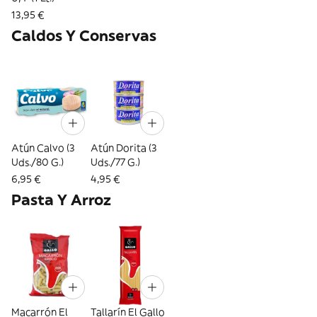
13,95 €
Caldos Y Conservas
Atún Calvo (3
Atún Dorita (3
Uds./80 G.)
Uds./77 G.)
6,95 €
4,95 €
Pasta Y Arroz
Macarrón El
Tallarín El Gallo