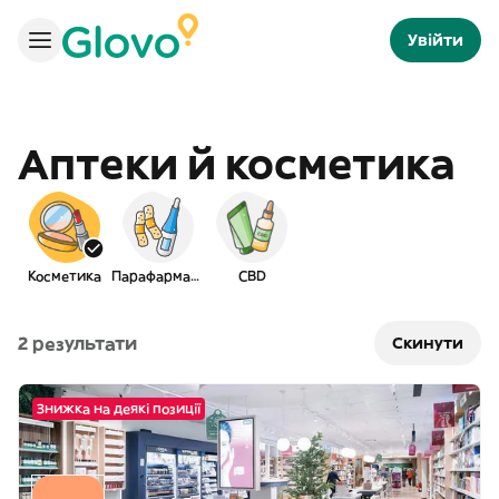
Увійти
Аптеки й косметика
Косметика
Парафармація
CBD
2 результати
Скинути
Знижка на деякі позиції