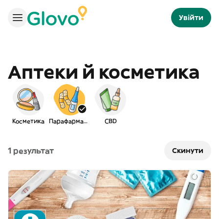
Увійти
Аптеки й косметика
Косметика
Парафармація
CBD
1 результат
Скинути