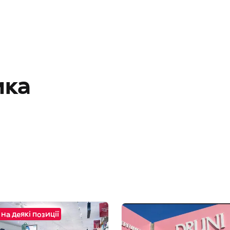
ика
на деякі позиції