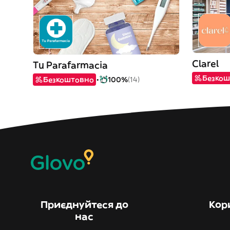
Clarel
Tu Parafarmacia
Безкош
Безкоштовно
100%
(14)
Приєднуйтеся до
Кор
нас