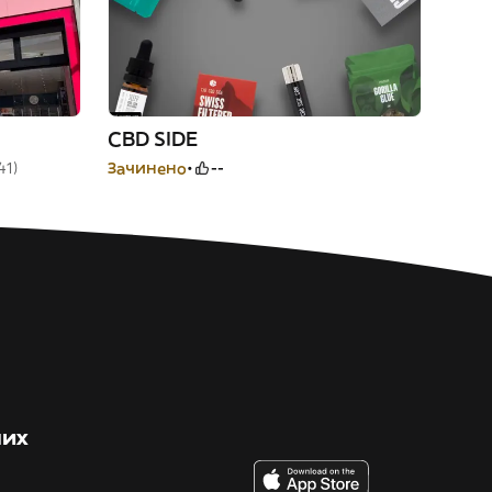
CBD SIDE
41)
Зачинено
--
них