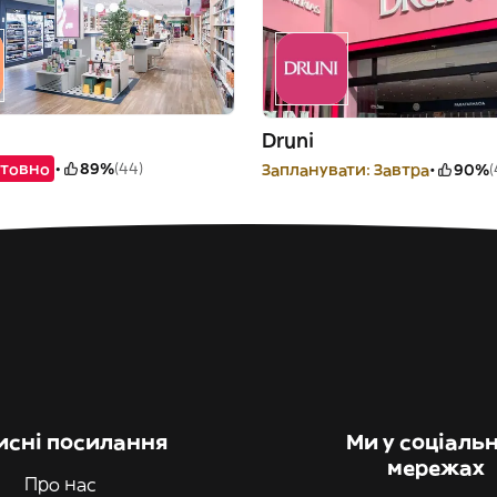
Druni
товно
89%
(44)
Запланувати: Завтра
90%
(
исні посилання
Ми у соціаль
мережах
Про нас