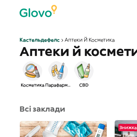
Кастельдефелс
Аптеки Й Косметика
Аптеки й космет
Косметика
Парафармація
CBD
Всі заклади
Знижка 