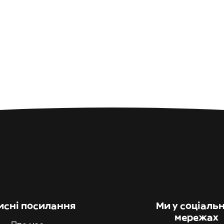
исні посилання
Ми у соціаль
мережах