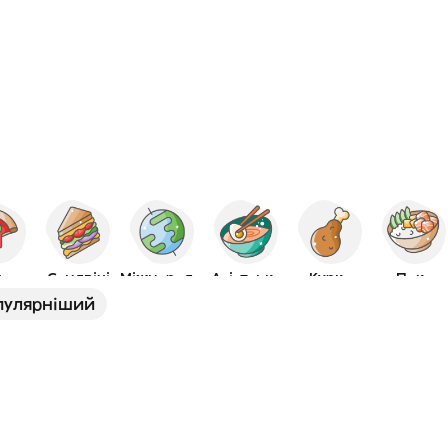
ца
Сендвічі
Міжнародна
Азіатська
Курка
Поке
пулярніший