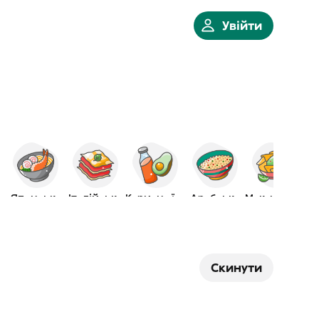
Увійти
Японська
Італійська
Корисна їжа
Арабська
Мексиканська
Скинути