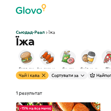
Сьюдад-Реал
Їжа
Їжа
Бургери
Американська
Снеки
Сніданок
Пі
Чай і кава
Сортувати за
Найпо
1 результат
-15% на все меню