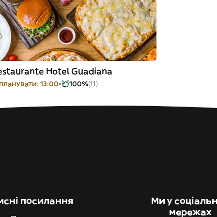
estaurante Hotel Guadiana
планувати: 13:00
100%
(11)
исні посилання
Ми у соціаль
мережах