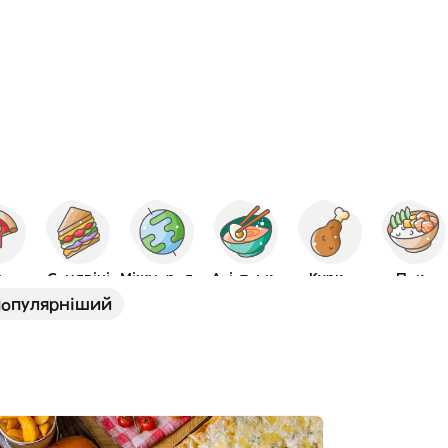
ца
Сендвічі
Міжнародна
Азіатська
Курка
Поке
опулярніший