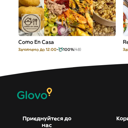
Como En Casa
R
Зачинено до 12:00
100%
(48)
За
Приєднуйтеся до
Кор
нас