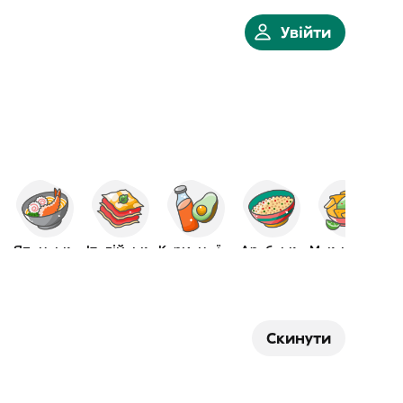
Увійти
Японська
Італійська
Корисна їжа
Арабська
Мексиканська
Скинути