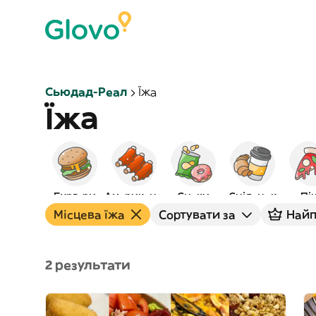
Сьюдад-Реал
Їжа
Їжа
Бургери
Американська
Снеки
Сніданок
Пі
Місцева їжа
Сортувати за
Найп
2 результати