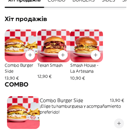
Хіт продажів
Combo Burger
Texan Smash
Smash House -
Side
La Artesana
12,90 €
13,90 €
10,90 €
COMBO
Combo Burger Side
13,90 €
¡Elige tu hamburguesa y acompañamiento
preferido!