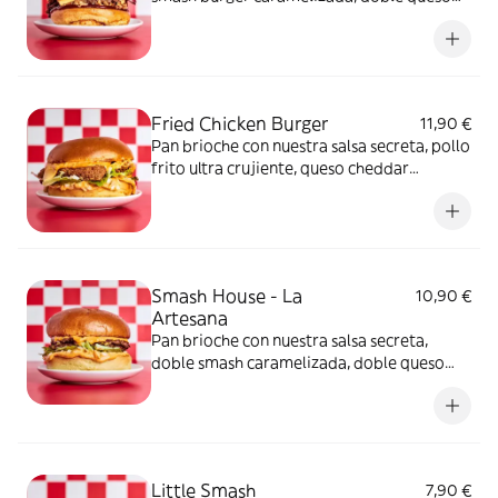
cheddar fundido, bacon, cebolla confitada
para darle dulzura y cebolla frita para el
toque crujiente
Fried Chicken Burger
11,90 €
Pan brioche con nuestra salsa secreta, pollo
frito ultra crujiente, queso cheddar
fundido, una fresca mezcla de cebolla y
lechuga iceberg y la acidez de los pepinillos
Smash House - La
10,90 €
Artesana
Pan brioche con nuestra salsa secreta,
doble smash caramelizada, doble queso
cheddar fundido, una fresca mezcla de
cebolla, lechuga iceberg y la acidez de los
pepinillos
Little Smash
7,90 €