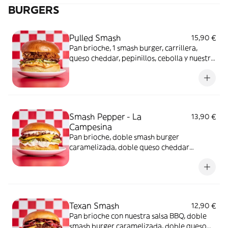
BURGERS
Pulled Smash
15,90 €
Pan brioche, 1 smash burger, carrillera,
queso cheddar, pepinillos, cebolla y nuestra
salsa secreta
Smash Pepper - La
13,90 €
Campesina
Pan brioche, doble smash burger
caramelizada, doble queso cheddar
fundido, pepinillos, mayonesa, la frescura
de la lechuga iceberg y el dulzor de la
cebolla
Texan Smash
12,90 €
Pan brioche con nuestra salsa BBQ, doble
smash burger caramelizada, doble queso