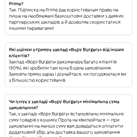
Prime?
Так. Підписка на Prime дає користувачам право не
лише на необмежені безкоштовні доставки з деяких
партнерських закладів, а й дозволяє скористатися
іншими перевагами!
Які оцінки отримує заклад «Bopy Burgers» від інших
клієнтів?
Заклад «Bopy Burgers» рекомендує багато клієнтів
(90%), які зробили там хоча б одне замовлення.
Замовте прямо зараз і дізнайтеся, чи погоджуєтеся ви
з більшістю користувачів.
Чи існує у закладі «Bopy Burgers» мінімальна сума
замовлення?
Так, у закладі «Bopy Burgers» встановлено мінімальну
суму товарів у кошику. Проте не хвилюйтеся — при
замовленні на меншу суму вам доведеться оплатити
додатковий збір, але доставка вашого замовлення