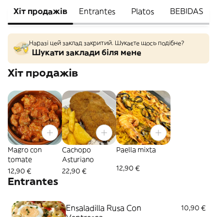
Хіт продажів
Entrantes
Platos
BEBIDAS
Наразі цей заклад закритий. Шукаєте щось подібне?
Шукати заклади біля мене
Хіт продажів
Magro con
Cachopo
Paella mixta
tomate
Asturiano
12,90 €
12,90 €
22,90 €
Entrantes
Ensaladilla Rusa Con
10,90 €