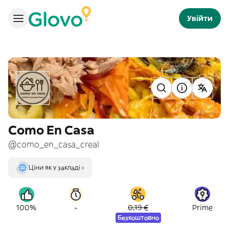
Увійти
Como En Casa
@como_en_casa_creal
Ціни як у закладі ›
-
100%
0,19 €
Prime
Безкоштовно