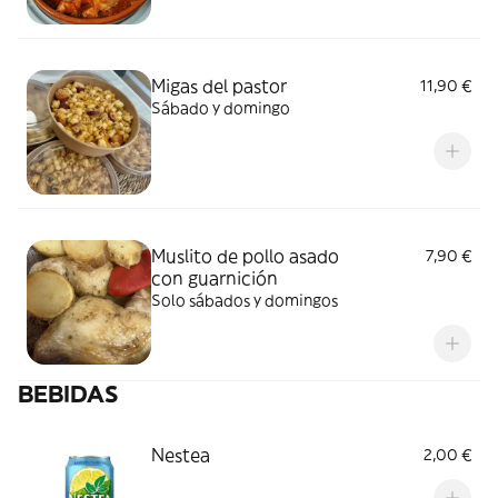
Migas del pastor
11,90 €
Sábado y domingo
Muslito de pollo asado
7,90 €
con guarnición
Solo sábados y domingos
BEBIDAS
Nestea
2,00 €