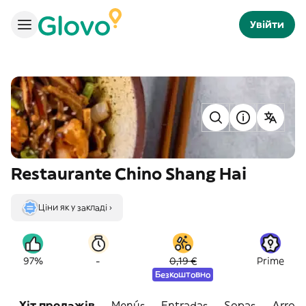
Увійти
Restaurante Chino Shang Hai
Ціни як у закладі ›
-
97%
0,19 €
Prime
Безкоштовно
Хіт продажів
Menús
Entradas
Sopas
Arroz