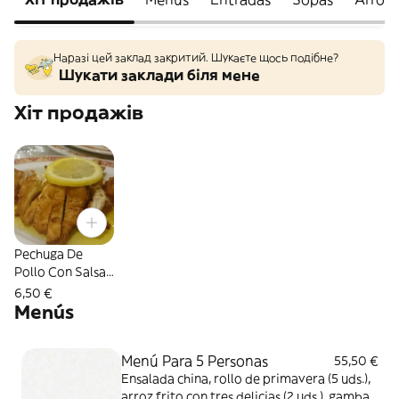
Наразі цей заклад закритий. Шукаєте щось подібне?
Шукати заклади біля мене
Хіт продажів
Pechuga De
Pollo Con Salsa
De Limón
6,50 €
Menús
Menú Para 5 Personas
55,50 €
Ensalada china, rollo de primavera (5 uds.),
arroz frito con tres delicias (2 uds.), gambas