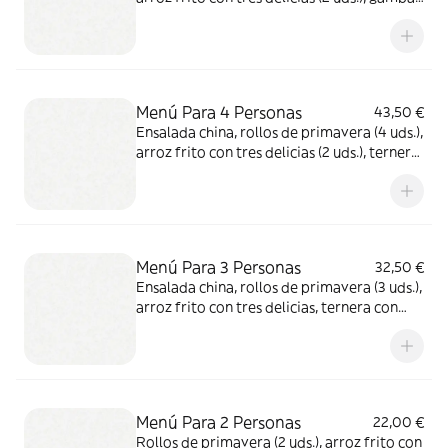
al ajillo, ternera con salsa de ostras, pollo
con champiñón, tallarines con tres delicias y
cerdo agridulce
Menú Para 4 Personas
43,50 €
Ensalada china, rollos de primavera (4 uds.),
arroz frito con tres delicias (2 uds.), ternera
con salsa de ostras, pollo con champiñones,
tallarines con tres delicias y cerdo agridulce
Menú Para 3 Personas
32,50 €
Ensalada china, rollos de primavera (3 uds.),
arroz frito con tres delicias, ternera con
setas y bambú, pollo con almendras y cerdo
agridulce
Menú Para 2 Personas
22,00 €
Rollos de primavera (2 uds.), arroz frito con