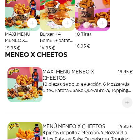
MAXI MENÚ
Burger + 4
10 Tiras
MENEO X
bombs + patatas
16,95 €
CHEETOS
S + topping +
19,95 €
14,95 €
salsa
MENEO X CHEETOS
MAXI MENÚ MENEO X
19,95 €
CHEETOS
10 piezas de pollo a elección, 6 Mozzarella
Bites, Patatas, Salsa Quesabrosa, Topping
de Cheetos, Cookie y bebida. ¡Manos
naranjas, felicidad asegurada!
MENÚ MENEO X CHEETOS
14,95 €
8 piezas de pollo a elección, 4 Mozzarella
Bites, Patatas, Salsa Quesabrosa, Topping