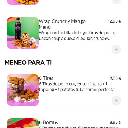
Wrap Crunchy Mango
12,95 €
Menú
Wrap con tortilla de trigo, tiras de pollo,
bacon crispy, queso cheddar, crunchy
mango y salsa burger + Patatas gajo +
Bebida 50 cl.
MENEO PARA TI
6 Tiras
8,95 €
6 Tiras de pollo crujiente + 1 salsa + 1
topping + 1 patatas S. La combi perfecta.
6 Bombs
8,95 €