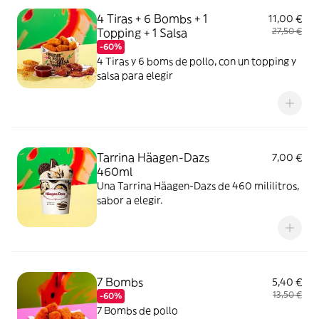
4 Tiras + 6 Bombs + 1
11,00 €
Topping + 1 Salsa
27,50 €
-60%
4 Tiras y 6 boms de pollo, con un topping y
salsa para elegir
Tarrina Häagen-Dazs
7,00 €
460ml
Una Tarrina Häagen-Dazs de 460 mililitros,
sabor a elegir.
7 Bombs
5,40 €
13,50 €
-60%
7 Bombs de pollo