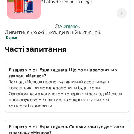
2 Latas de red bull a elegir
Alergenos
Дивитися схожі заклади в цій категорії:
Курка
Часті запитання
Я зараз у місті Esparreguera. Що можна замовити у
закладі «Meneo»?
Заклад «Meneo» пропонує великий асортимент
товарів, які ви можете замовити будь-коли.
Ознайомтеся з каталогом товарів, які заклад «Meneo»
пропонує своїм клієнтам, та оберіть ті з них, які
хотілося б замовити.
Я зараз у місті Esparreguera. Скільки коштує доставка
із закладу «Meneo»?