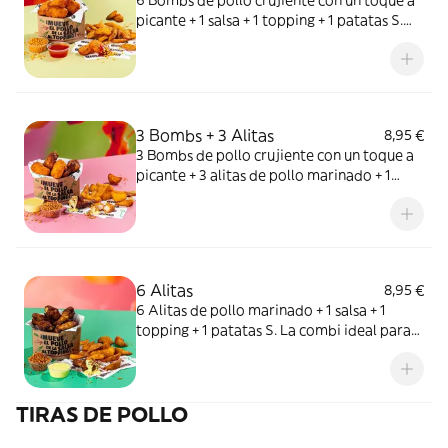
6 Bombs de pollo crujiente con un toque a
picante + 1 salsa + 1 topping + 1 patatas S.
Warning: toque picante que pica pero no
pica…o sí.
3 Bombs + 3 Alitas
8,95 €
3 Bombs de pollo crujiente con un toque a
picante + 3 alitas de pollo marinado + 1
salsa + 1 topping + 1 patatas S. La combi
perfecta para indecisos.
6 Alitas
8,95 €
6 Alitas de pollo marinado + 1 salsa + 1
topping + 1 patatas S. La combi ideal para
montar el pollo (literal).
TIRAS DE POLLO