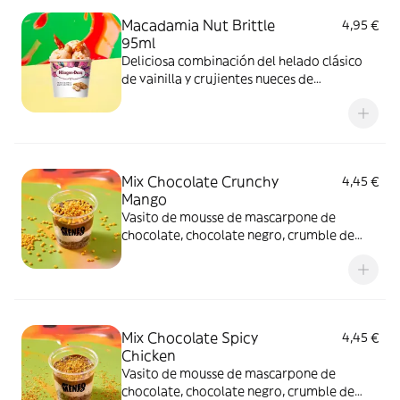
Macadamia Nut Brittle
4,95 €
95ml
Deliciosa combinación del helado clásico
de vainilla y crujientes nueces de
Macadamia caramelizadas.
Mix Chocolate Crunchy
4,45 €
Mango
Vasito de mousse de mascarpone de
chocolate, chocolate negro, crumble de
cacao y topping Crunchy Mango.
Mix Chocolate Spicy
4,45 €
Chicken
Vasito de mousse de mascarpone de
chocolate, chocolate negro, crumble de