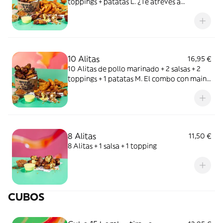
toppings + patatas L. ¿Te atreves a
compartir esta combi con tu crush?
10 Alitas
16,95 €
10 Alitas de pollo marinado + 2 salsas + 2
toppings + 1 patatas M. El combo con main
character energy.
8 Alitas
11,50 €
8 Alitas + 1 salsa + 1 topping
CUBOS