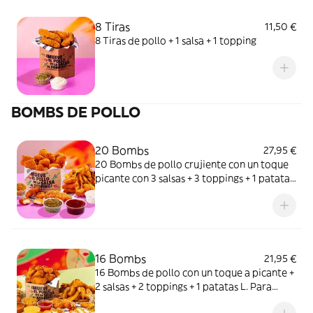
8 Tiras
11,50 €
8 Tiras de pollo + 1 salsa + 1 topping
BOMBS DE POLLO
20 Bombs
27,95 €
20 Bombs de pollo crujiente con un toque
picante con 3 salsas + 3 toppings + 1 patatas
L. ¿Un Meneo & chill?
16 Bombs
21,95 €
16 Bombs de pollo con un toque a picante +
2 salsas + 2 toppings + 1 patatas L. Para
ponerle lo spicy a esa primera date.