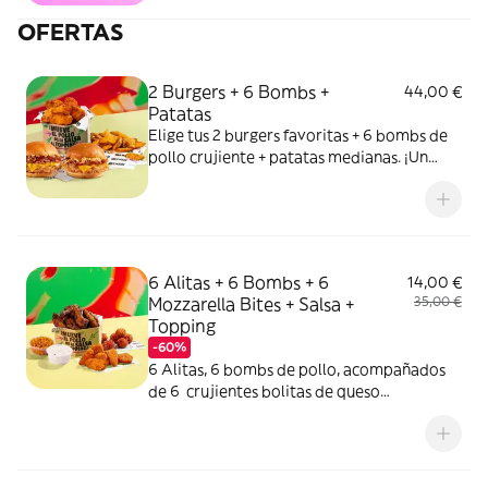
OFERTAS
2 Burgers + 6 Bombs +
44,00 €
Patatas
Elige tus 2 burgers favoritas + 6 bombs de
pollo crujiente + patatas medianas. ¡Un
combo ganador asegurado!
6 Alitas + 6 Bombs + 6
14,00 €
Mozzarella Bites + Salsa +
35,00 €
Topping
-60%
6 Alitas, 6 bombs de pollo, acompañados
de 6 crujientes bolitas de queso
mozzarella y gouda con tomate y orégano,
una salsa y un topping