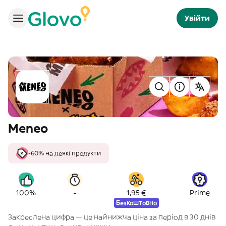
Увійти
Meneo
-60% на деякі продукти
-
100%
1,95 €
Prime
Безкоштовно
Закреслена цифра — це найнижча ціна за період в 30 днів