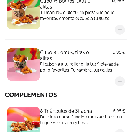
Cubo 15 bombs, tiras o
13,95 €
alitas
Tú mandas: elige tus 15 piezas de pollo
favoritas y monta el cubo a tu gusto.
Cubo 9 bombs, tiras o
9,95 €
alitas
El cubo va a tu rollo: pilla tus 9 piezas de
pollo favoritas. Tu hambre, tus reglas.
COMPLEMENTOS
8 Triángulos de Siracha
6,95 €
Delicioso queso fundido mozzarella con un
toque de sriracha y lima.