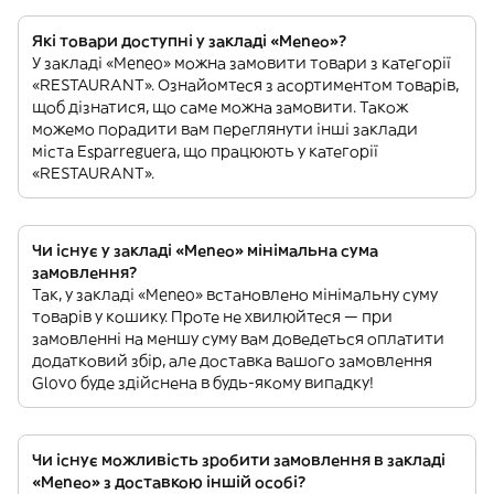
Які товари доступні у закладі «Meneo»?
У закладі «Meneo» можна замовити товари з категорії
«RESTAURANT». Ознайомтеся з асортиментом товарів,
щоб дізнатися, що саме можна замовити. Також
можемо порадити вам переглянути інші заклади
міста Esparreguera, що працюють у категорії
«RESTAURANT».
Чи існує у закладі «Meneo» мінімальна сума
замовлення?
Так, у закладі «Meneo» встановлено мінімальну суму
товарів у кошику. Проте не хвилюйтеся — при
замовленні на меншу суму вам доведеться оплатити
додатковий збір, але доставка вашого замовлення
Glovo буде здійснена в будь-якому випадку!
Чи існує можливість зробити замовлення в закладі
«Meneo» з доставкою іншій особі?