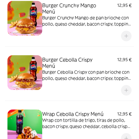
Burger Crunchy Mango
12,95 €
Menú
Burger Crunchy Mango de pan brioche con
pollo, queso cheddar, bacon crispy, topping
crunchy mango y salsa burger. Incluye
patatas gajo S y bebida de 500 ml
Burger Cebolla Crispy
12,95 €
Menú
Burger Cebolla Crispy con pan brioche con
pollo, queso cheddar, bacon cripsy, topping
de cebolla crispy y salsa barbacoa. Incluye
patatas gajo S y bebida de 500 ml.
Wrap Cebolla Crispy Menú
12,95 €
Wrap con tortilla de trigo, tiras de pollo,
bacon crispy, queso cheddar, cebolla crispy
y salsa barbacoa + Patatas gajo + Bebida 50
cl.