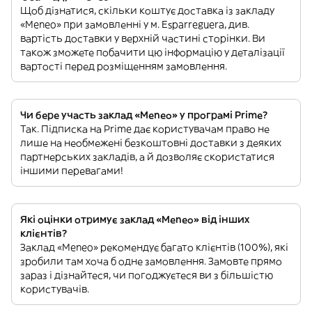
Щоб дізнатися, скільки коштує доставка із закладу
«Meneo» при замовленні у м. Esparreguera, див.
вартість доставки у верхній частині сторінки. Ви
також зможете побачити цю інформацію у деталізації
вартості перед розміщенням замовлення.
Чи бере участь заклад «Meneo» у програмі Prime?
Так. Підписка на Prime дає користувачам право не
лише на необмежені безкоштовні доставки з деяких
партнерських закладів, а й дозволяє скористатися
іншими перевагами!
Які оцінки отримує заклад «Meneo» від інших
клієнтів?
Заклад «Meneo» рекомендує багато клієнтів (100%), які
зробили там хоча б одне замовлення. Замовте прямо
зараз і дізнайтеся, чи погоджуєтеся ви з більшістю
користувачів.