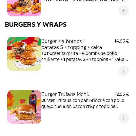
de Cheetos, Cookie y bebida. ¡Manos
naranjas, felicidad asegurada!
BURGERS Y WRAPS
Burger + 4 bombs +
14,95 €
patatas S + topping + salsa
Tu burger favorita + 4 bombs de pollo
crujiente + 1 patatas S + 1 topping + 1 salsa.
El Meneo que te faltaba.
Burger Trufada Menú
12,95 €
Burger Trufada con pan brioche con pollo,
queso cheddar, bacon crispy, topping
cebolla crispy y mayonesa trufada. Incluye 1
bebida de 500ml + 1 patatas S.