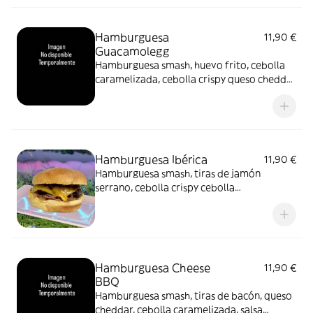
Hamburguesa
11,90 €
Guacamolegg
Hamburguesa smash, huevo frito, cebolla
caramelizada, cebolla crispy queso cheddar
y salsa de guacamole. En pan brioche y
acompañadas de patatas, opción de
hamburguesa de ternera, hamburguesa de
pollo crispy o hamburguesa vegana
Hamburguesa Ibérica
11,90 €
Hamburguesa smash, tiras de jamón
serrano, cebolla crispy cebolla
caramelizada, queso cheddar y salsa
cheddar. En pan brioche y acompañadas de
patatas.
Hamburguesa Cheese
11,90 €
BBQ
Hamburguesa smash, tiras de bacón, queso
cheddar, cebolla caramelizada, salsa