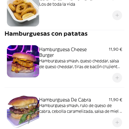
Los de toda la vida
Hamburguesas con patatas
Hamburguesa Cheese
11,90 €
Burger
Hamburguesa smash, queso cheddar, salsa
de queso cheddar, tiras de bacón crujiente,
cebolla crispy y cebolla caramelizada. En
pan brioche y acompañadas de patatas.
Hamburguesa De Cabra
11,90 €
Hamburguesa smash, rulo de queso de
cabra, cebolla caramelizada, salsa de miel y
mostaza, nueces. En pan brioche y
acompañadas de patatas.