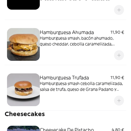
cheddar y salsa barbacoa. En pan brioche y
acompañadas de patatas.
Hamburguesa Ahumada
11,90 €
Hamburguesa smash, bacón ahumado,
queso cheddar, cebolla caramelizada,
cebolla crispy, salsa de bacón ahumado. En
pan brioche y acompañadas de patatas.
Hamburguesa Trufada
11,90 €
Hamburguesa smash cebolla caramelizada,
salsa de trufa, queso de Grana Padano y
bacón. En pan brioche y acompañado de
patatas.
Cheesecakes
Cheesecake De Pistacho
4,80 €