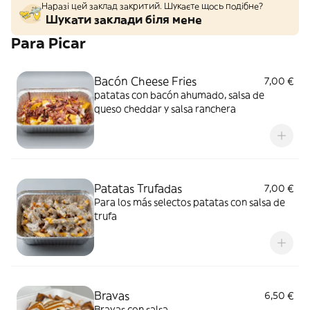
Наразі цей заклад закритий. Шукаєте щось подібне?
Шукати заклади біля мене
Para Picar
Bacón Cheese Fries
7,00 €
patatas con bacón ahumado, salsa de
queso cheddar y salsa ranchera
Patatas Trufadas
7,00 €
Para los más selectos patatas con salsa de
trufa
Bravas
6,50 €
Bravas con salsa