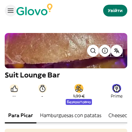
Увійти
Suit Lounge Bar
-
--
1,99 €
Prime
Безкоштовно
Para Picar
Hamburguesas con patatas
Cheesecak