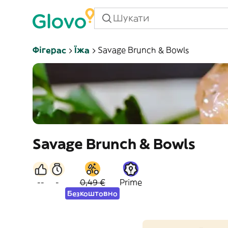
Фігерас
Їжа
Savage Brunch & Bowls
Savage Brunch & Bowls
--
-
0,49 €
Prime
Безкоштовно