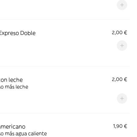
Expreso Doble
2,00 €
con leche
2,00 €
so más leche
americano
1,90 €
so más agua caliente