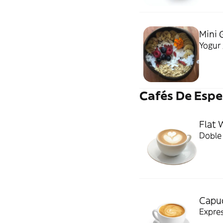
Mini 
Yogur 
Cafés De Espe
Flat 
Doble
Capu
Expre