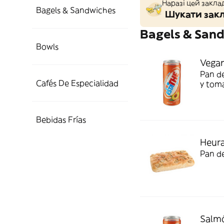
Наразі цей закла
Bagels & Sandwiches
Шукати закл
Bagels & San
Bowls
Vegan
Pan de
Cafés De Especialidad
y tom
Bebidas Frías
Heura
Pan de
Salm