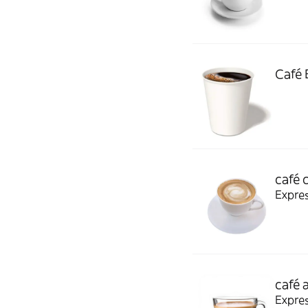
Café 
café 
Expre
café 
Expre