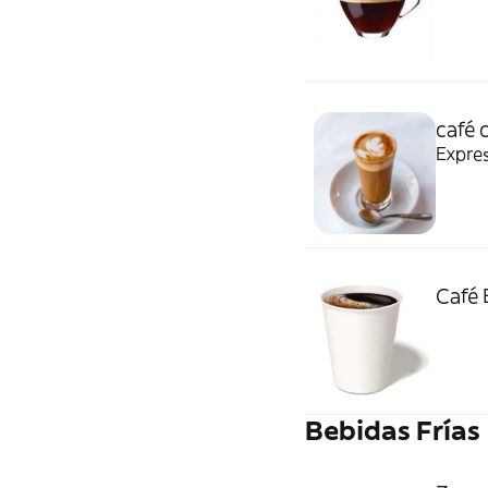
café 
Expre
Café 
Bebidas Frías