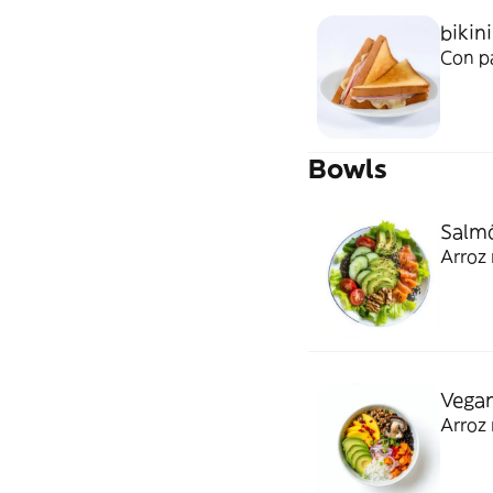
bikini
Con p
Bowls
Salm
Arroz 
Vegan
Arroz 