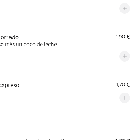
cortado
1,90 €
so más un poco de leche
Expreso
1,70 €