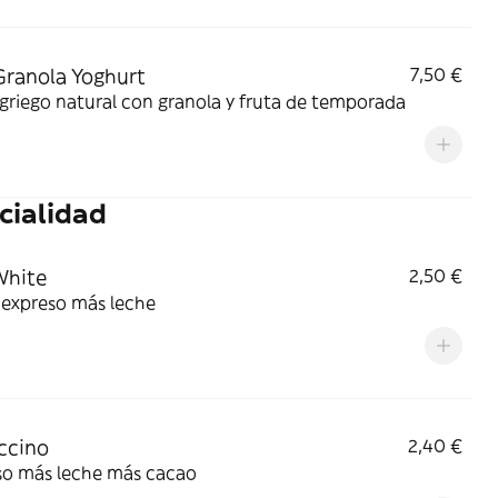
Granola Yoghurt
7,50 €
griego natural con granola y fruta de temporada
cialidad
White
2,50 €
 expreso más leche
ccino
2,40 €
so más leche más cacao