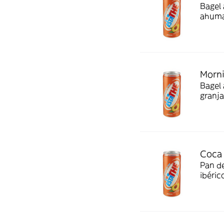
Bagel 
ahuma
vinagr
Morni
Bagel 
granja
Coca D
Pan de
ibéric