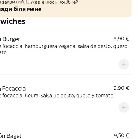
д закритий. Шукаєте щось подібне?
ади біля мене
dwiches
 Burger
9,90 €
 focaccia, hamburguesa vegana, salsa de pesto, queso
ate
 Focaccia
9,90 €
 focaccia, heura, salsa de pesto, queso y tomate
ón Bagel
9,50 €