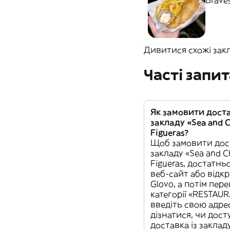
Braves
Дивитися схожі закла
Часті запи
Як замовити доста
закладу «Sea and C
Figueras?
Щоб замовити дост
закладу «Sea and Ch
Figueras, достатнь
веб-сайт або відк
Glovo, а потім пер
категорії «RESTAUR
введіть свою адре
дізнатися, чи дост
доставка із заклад