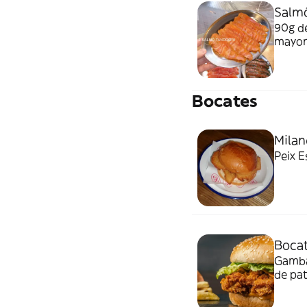
Salmó
90g de
mayon
Bocates
Milan
Peix E
Boca
Gamba
de pa