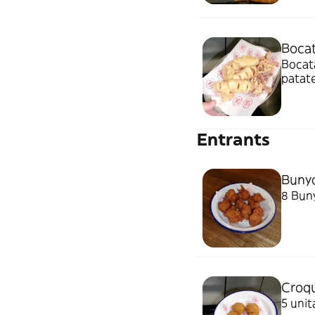
Bocat
Bocata
patat
Entrants
Bunyo
8 Buny
Croq
5 uni