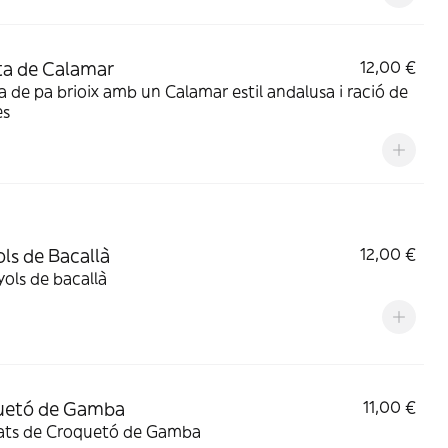
a de Calamar
12,00 €
 de pa brioix amb un Calamar estil andalusa i ració de
es
ls de Bacallà
12,00 €
ols de bacallà
uetó de Gamba
11,00 €
tats de Croquetó de Gamba