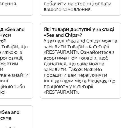
влення.
побачити на сторінці оплати
вашого замовлення.
д «Sea and
Які товари доступні у закладі
онуси
«Sea and Chips»?
vo?
У закладі «Sea and Chips» можна
а товари, що
замовити товари з категорії
нижкою, а
«RESTAURANT». Ознайомтеся з
ропозиції,
асортиментом товарів, щоб
у жовтим
дізнатися, що саме можна
ам
замовити. Також можемо
жете знайти
порадити вам переглянути
льні
інші заклади міста Figueras, що
 ціною 1 або
працюють у категорії
ою!
«RESTAURANT».
 «Sea and
 сума