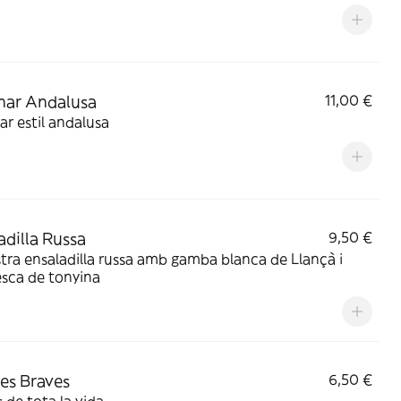
mar Andalusa
11,00 €
r estil andalusa
adilla Russa
9,50 €
tra ensaladilla russa amb gamba blanca de Llançà i
sca de tonyina
es Braves
6,50 €