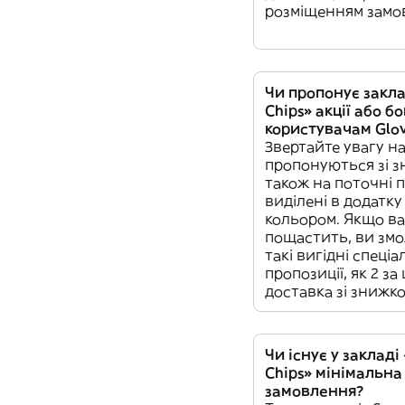
розміщенням замо
Чи пропонує закла
Chips» акції або б
користувачам Glo
Звертайте увагу н
пропонуються зі з
також на поточні п
виділені в додатк
кольором. Якщо в
пощастить, ви змо
такі вигідні спеціа
пропозиції, як 2 за
доставка зі знижк
Чи існує у закладі
Chips» мінімальна
замовлення?