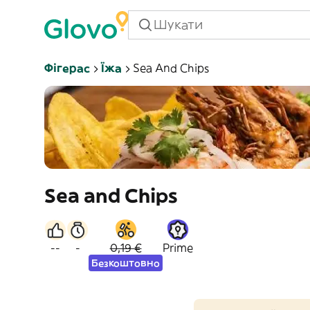
Фігерас
Їжа
Sea And Chips
Sea and Chips
--
-
0,19 €
Prime
Безкоштовно