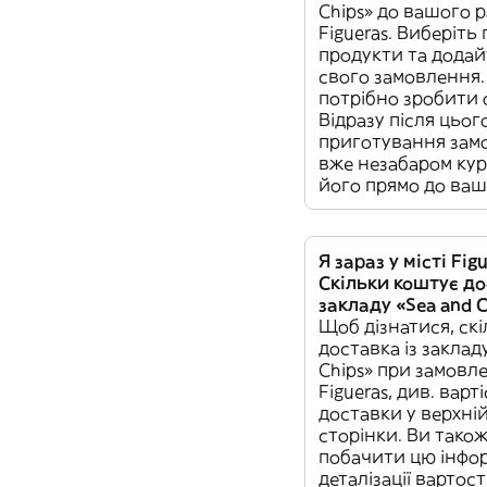
Chips» до вашого р
Figueras. Виберіть 
продукти та додайт
свого замовлення.
потрібно зробити 
Відразу після цьог
приготування замо
вже незабаром кур
його прямо до ваш
Я зараз у місті Figu
Скільки коштує до
закладу «Sea and C
Щоб дізнатися, ск
доставка із заклад
Chips» при замовле
Figueras, див. варт
доставки у верхні
сторінки. Ви тако
побачити цю інфо
деталізації вартост