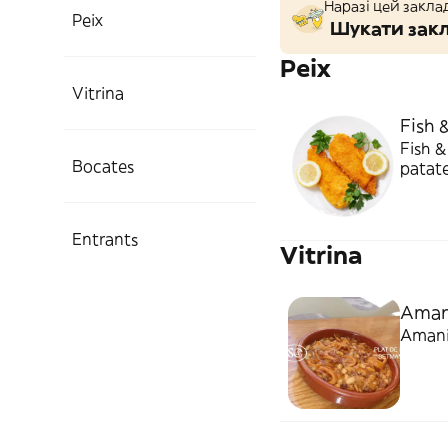
Наразі цей закла
Peix
Шукати закл
Peix
Vitrina
Fish 
Fish &
Bocates
patate
Entrants
Vitrina
Aman
Amani