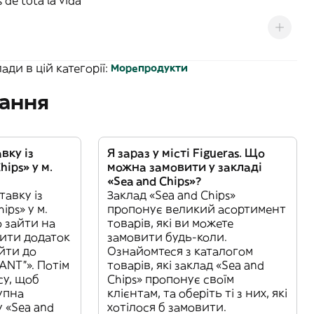
 de tota la vida
ди в цій категорії:
Морепродукти
тання
вку із
Я зараз у місті Figueras. Що
hips» у м.
можна замовити у закладі
«Sea and Chips»?
авку із
Заклад «Sea and Chips»
ips» у м.
пропонує великий асортимент
о зайти на
товарів, які ви можете
рити додаток
замовити будь-коли.
ейти до
Ознайомтеся з каталогом
ANT”». Потім
товарів, які заклад «Sea and
су, щоб
Chips» пропонує своїм
упна
клієнтам, та оберіть ті з них, які
у «Sea and
хотілося б замовити.