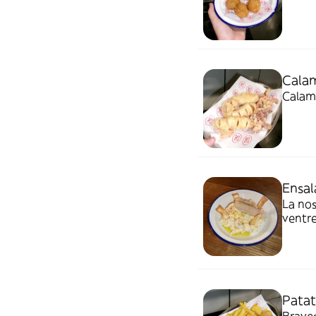
Cala
Calama
Ensal
La nos
ventre
Patat