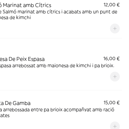
 Marinat amb Cítrics
12,00 €
 Salmó marinat amb cítrics i acabats amb un punt de
esa de kimchi
esa De Peix Espasa
16,00 €
spasa arrebossat amb maionesa de kimchi i pa brioix.
ta De Gamba
15,00 €
 arrebossada entre pa brioix acompañyat amb ració
tates