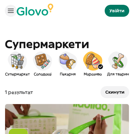
Увійти
Супермаркети
Супермаркет
Солодощі
Пекарня
Морозиво
Для тварин
1 результат
Скинути