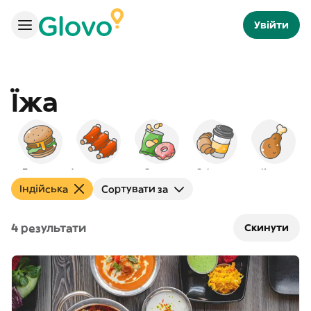
Увійти
Їжа
Бургери
Американська
Снеки
Сніданок
Курка
Індійська
Сортувати за
4 результати
Скинути