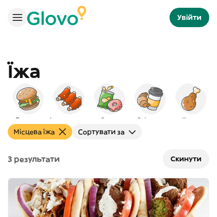
Увійти
Їжа
Бургери
Американська
Снеки
Сніданок
Курка
Місцева їжа
Сортувати за
3 результати
Скинути