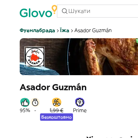
Фуенлабрада
Їжа
Asador Guzmán
Asador Guzmán
95%
-
1,99 €
Prime
Безкоштовно