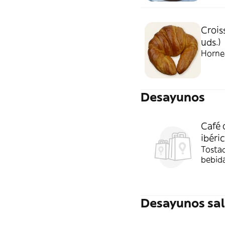
Crois
uds.)
Horne
Desayunos
Café 
ibéri
Tostad
bebid
Desayunos sa