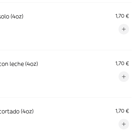
solo (4oz)
1,70 €
con leche (4oz)
1,70 €
cortado (4oz)
1,70 €