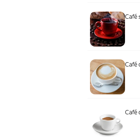
Café 
Café 
Café 