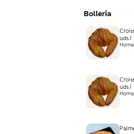
Bollería
Crois
uds.)
Horne
Crois
uds.)
Horne
Palme