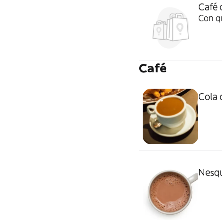
Café 
Con q
Café
Cola 
Nesqu