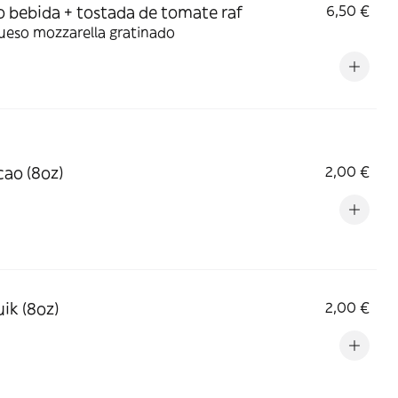
o bebida + tostada de tomate raf
6,50 €
ueso mozzarella gratinado
cao (8oz)
2,00 €
ik (8oz)
2,00 €