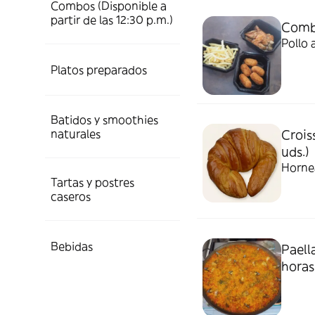
Combos (Disponible a
partir de las 12:30 p.m.)
Comb
Pollo 
Platos preparados
Batidos y smoothies
naturales
Crois
uds.)
Horne
Tartas y postres
caseros
Bebidas
Paella
horas