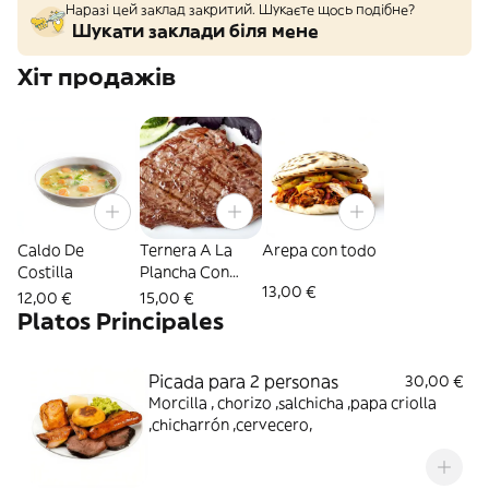
Наразі цей заклад закритий. Шукаєте щось подібне?
Шукати заклади біля мене
Хіт продажів
Caldo De
Ternera A La
Arepa con todo
Costilla
Plancha Con
13,00 €
Guarnición
12,00 €
15,00 €
Platos Principales
Picada para 2 personas
30,00 €
Morcilla , chorizo ,salchicha ,papa criolla
,chicharrón ,cervecero,