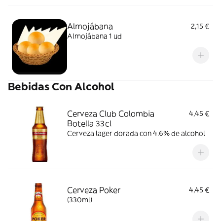
Almojábana
2,15 €
Almojábana 1 ud
Bebidas Con Alcohol
Cerveza Club Colombia
4,45 €
Botella 33cl
Cerveza lager dorada con 4.6% de alcohol
Cerveza Poker
4,45 €
(330ml)