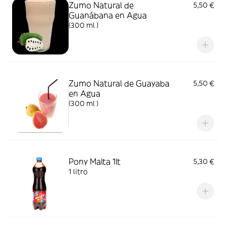
Zumo Natural de
5,50 €
Guanábana en Agua
(300 ml )
Zumo Natural de Guayaba
5,50 €
en Agua
(300 ml )
Pony Malta 1lt
5,30 €
1 litro