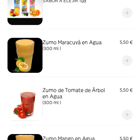
SABOR A ELEJIR 1ud
Zumo Maracuyá en Agua
5,50 €
(300 ml )
Zumo de Tomate de Árbol
5,50 €
en Agua
(300 ml )
Zumo Mango en Agua
5,50 €