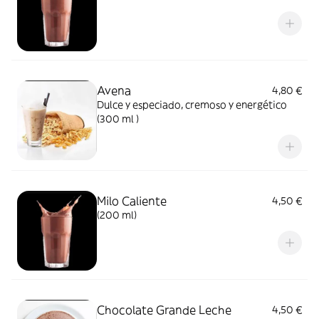
Avena
4,80 €
Dulce y especiado, cremoso y energético
(300 ml )
Milo Caliente
4,50 €
(200 ml)
Chocolate Grande Leche
4,50 €