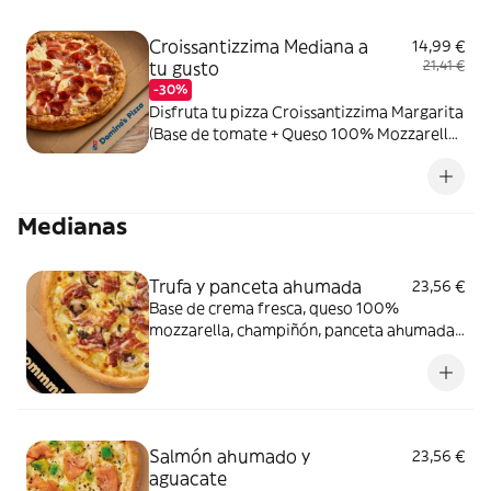
Croissantizzima Mediana a
14,99 €
tu gusto
21,41 €
-30%
Disfruta tu pizza Croissantizzima Margarita
(Base de tomate + Queso 100% Mozzarella)
+ Tus 2 ingredientes favoritos
Medianas
Trufa y panceta ahumada
23,56 €
Base de crema fresca, queso 100%
mozzarella, champiñón, panceta ahumada
y salsa de trufa negra.
Salmón ahumado y
23,56 €
aguacate