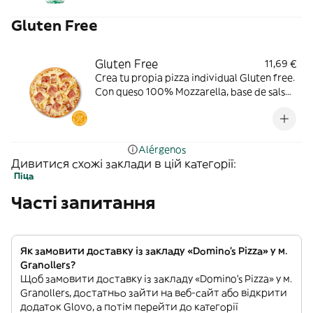
Gluten Free
Gluten Free
11,69 €
Crea tu propia pizza individual Gluten free.
Con queso 100% Mozzarella, base de salsa
de tomate. Toppings: pollo a la parrilla,
bacon o york.
Alérgenos
Дивитися схожі заклади в цій категорії:
Піца
Часті запитання
Як замовити доставку із закладу «Domino's Pizza» у м.
Granollers?
Щоб замовити доставку із закладу «Domino's Pizza» у м.
Granollers, достатньо зайти на веб-сайт або відкрити
додаток Glovo, а потім перейти до категорії