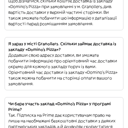
Щоб дізнатися, скільки коштує доставка із закладу
«Domino's Pizza» при замовленні у м. Granollers, див.
вартість доставки у верхній частині сторінки. Ви
також зможете побачити цю інформацію у деталізації
вартості перед розміщенням замовлення.
Я зараз у місті Granollers. Скільки займає доставка із
закладу «Domino's Pizza»?
Додавши свою адресу доставки, ви зможете
побачити інформацію про орієнтовний час доставки
окремо для кожного закладу поруч із вами.
Орієнтовний час доставки із закладу «Domino's Pizza»
також можна побачити на сторінці оплати вашого
замовлення.
Чи бере участь заклад «Domino's Pizza» у програмі
Prime?
Так. Підписка на Prime дає користувачам право не
лише на необмежені безкоштовні доставки з деяких
партнерських закладів, а й дозволяє скористатися