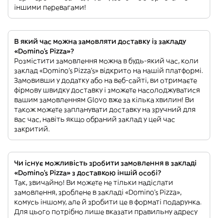
іншими перевагами!
В який час можна замовляти доставку із закладу
«Domino's Pizza»?
Розмістити замовлення можна в будь-який час, коли
заклад «Domino's Pizza’s» відкрито на нашій платформі.
Замовивши у додатку або на веб-сайті, ви отримаєте
фірмову швидку доставку і зможете насолоджуватися
вашим замовленням Glovo вже за кілька хвилин! Ви
також можете запланувати доставку на зручний для
вас час, навіть якщо обраний заклад у цей час
закритий.
Чи існує можливість зробити замовлення в закладі
«Domino's Pizza» з доставкою іншій особі?
Так, звичайно! Ви можете не тільки надіслати
замовлення, зроблене в закладі «Domino's Pizza»,
комусь іншому, але й зробити це в форматі подарунка.
Для цього потрібно лише вказати правильну адресу