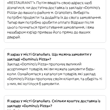
«RESTAURANT”». Потім введіть свою адресу, щоб
дізнатися, чи доступна доставка із закладу «Domino's
Pizza» до вашого району м. Granollers. Виберіть
потрібні продукти та додайте їх до свого замовлення.
Тепер вам потрібно зробити оплату. Відразу після
цього почнеться приготування замовлення, і вже
незабаром кур'єр привезе його прямо до ваших
дверей.
Я зараз у місті Granollers. Що можна замовити у
закладі «Domino's Pizza»?
Заклад «Domino's Pizza» пропонує великий
асортимент товарів, які ви можете замовити будь-
коли. Ознайомтеся з каталогом товарів, які заклад
«Domino's Pizza» пропонує своїм клієнтам, та оберіть ті
з них, які хотілося б замовити.
Я зараз у місті Granollers. Скільки коштує доставка із
закладу «Domino's Pizza»?