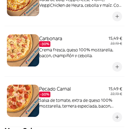
VeggiChicken de Heura, cebolla y maíz. Con
masa veggi Thin Crust.
Carbonara
15,49 €
22,13 €
-30%
Crema fresca, queso 100% mozzarella,
bacon, champiñón y cebolla.
Pecado Carnal
15,49 €
22,13 €
-30%
Salsa de tomate, extra de queso 100%
mozzarella, ternera especiada, bacon,
pepperoni y york.