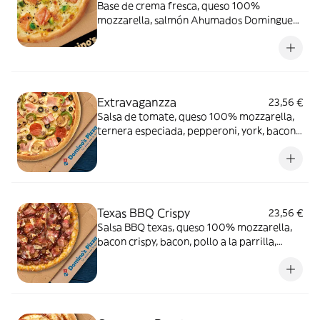
Base de crema fresca, queso 100%
mozzarella, salmón Ahumados Dominguez
en lonchas, aguacate, eneldo y sésamo
negro.
Extravaganzza
23,56 €
Salsa de tomate, queso 100% mozzarella,
ternera especiada, pepperoni, york, bacon,
cebolla, pimiento verde, champiñón y
aceitunas negras.
Texas BBQ Crispy
23,56 €
Salsa BBQ texas, queso 100% mozzarella,
bacon crispy, bacon, pollo a la parrilla,
carne de vacuno, queso cheddar en el
borde y salsa