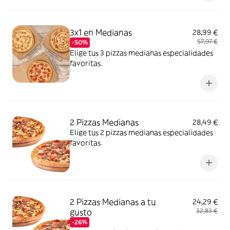
Kickers y 6 piezas de Nuggets.) o Alitas de
pollo marinadas (18 unidades)
3x1 en Medianas
28,99 €
57,97 €
-50%
Elige tus 3 pizzas medianas especialidades
favoritas.
2 Pizzas Medianas
28,49 €
Elige tus 2 pizzas medianas especialidades
favoritas.
2 Pizzas Medianas a tu
24,29 €
gusto
32,83 €
-26%