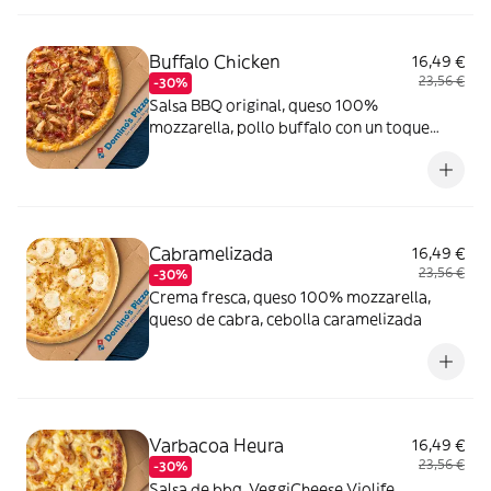
Buffalo Chicken
16,49 €
23,56 €
-30%
Salsa BBQ original, queso 100%
mozzarella, pollo buffalo con un toque
picante, bacon crispy, cebolla caramelizada
y queso
Cabramelizada
16,49 €
23,56 €
-30%
Crema fresca, queso 100% mozzarella,
queso de cabra, cebolla caramelizada
Varbacoa Heura
16,49 €
23,56 €
-30%
Salsa de bbq, VeggiCheese Violife,