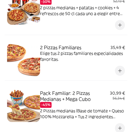
52,13 €
-30%
2 pizzas medianas + patatas + cookies + 4
refrescos de 50 cl cada uno a elegir entre
Coca Cola, Coca Cola Zero, Fanta de
naranja, Fuze tea o Aquarius de limón. Tu
CocaCola con premio
2 Pizzas Familiares
35,49 €
Elige tus 2 pizzas familiares especialidades
favoritas.
Pack Familiar: 2 Pizzas
30,99 €
Medianas + Mega Cubo
56,34 €
-45%
2 Pizzas medianas (Base de tomate + Queso
100% Mozzarella + Tus 2 ingredientes
favoritos) + 1 Mega Cubo de pollo (17
unidades: 5 piezas de Strippers, 6 piezas de