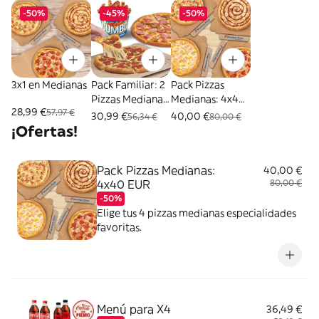
-50%
-45%
-50%
3x1 en Medianas
Pack Familiar: 2
Pack Pizzas
Pizzas Medianas
Medianas: 4x40
28,99 €
57,97 €
+ Mega Cubo
EUR
30,99 €
40,00 €
56,34 €
80,00 €
¡Ofertas!
Pack Pizzas Medianas:
40,00 €
4x40 EUR
80,00 €
-50%
Elige tus 4 pizzas medianas especialidades
favoritas.
Menú para X4
36,49 €