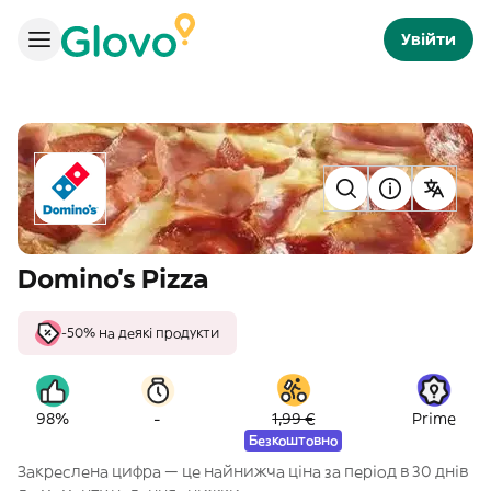
Увійти
Domino's Pizza
-50% на деякі продукти
-
98%
1,99 €
Prime
Безкоштовно
Закреслена цифра — це найнижча ціна за період в 30 днів