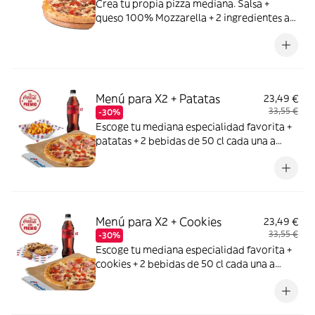
Crea tu propia pizza mediana. Salsa +
queso 100% Mozzarella + 2 ingredientes a
elegir entre: York, Bacon, Bacon Crispy,
Carne de vacuno, Pollo a la parrilla,
Pepperoni, Atún,Champiñón, Cebolla,
Cebolla Caramelizada, Pimiento verde,
Maiz, Aceitunas negras
Menú para X2 + Patatas
23,49 €
33,55 €
-30%
Escoge tu mediana especialidad favorita +
patatas + 2 bebidas de 50 cl cada una a
elegir entre Coca Cola, Coca Cola Zero,
Fanta de naranja, Fuze tea o Aquarius de
limón. Tu CocaCola con premio
Menú para X2 + Cookies
23,49 €
33,55 €
-30%
Escoge tu mediana especialidad favorita +
cookies + 2 bebidas de 50 cl cada una a
elegir entre Coca Cola, Coca Cola Zero,
Fanta de naranja, Fuze tea o Aquarius de
limón. Tu CocaCola con premio