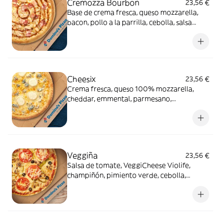
Cremozza Bourbon
23,56 €
Base de crema fresca, queso mozzarella,
bacon, pollo a la parrilla, cebolla, salsa
Bourbon (0% alcohol)
Cheesix
23,56 €
Crema fresca, queso 100% mozzarella,
cheddar, emmental, parmesano,
gorgonzola, queso de cabra
Veggiña
23,56 €
Salsa de tomate, VeggiCheese Violife,
champiñón, pimiento verde, cebolla,
aceitunas negras y tomate natural. Con
masa veggi Thin Crust.