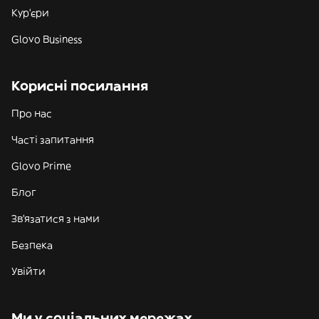
Кур'єри
Glovo Business
Корисні посилання
Про нас
Часті запитання
Glovo Prime
Блог
Зв'язатися з нами
Безпека
Увійти
Ми у соціальних мережах