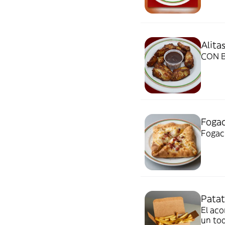
Alitas
CON 
Fogac
Fogach
Patat
El aco
un toq