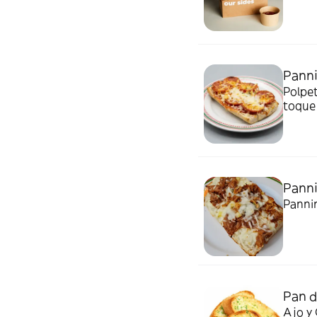
Panni
Polpet
toque
Panni
Pannin
Pan d
Ajo y