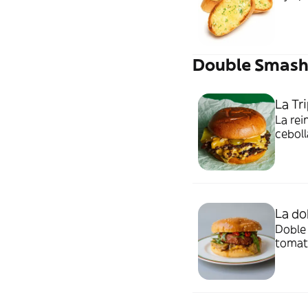
Double Smash
La Tr
La rei
ceboll
La do
Doble 
tomate
y sals