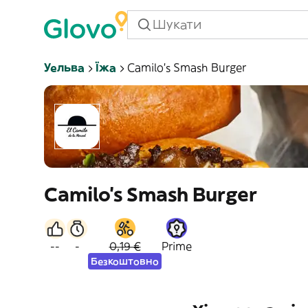
Уельва
Їжа
Camilo's Smash Burger
Camilo's Smash Burger
--
-
0,19 €
Prime
Безкоштовно