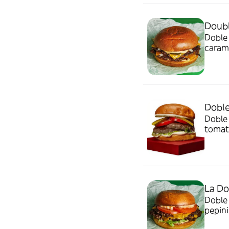
Doubl
Doble 
carame
Doble
Doble 
tomate
La Do
Doble 
pepini