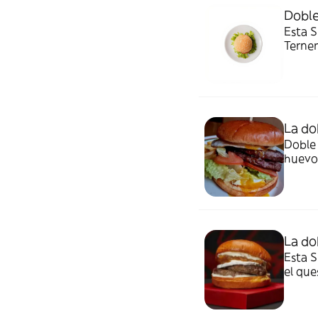
Doble
Esta S
Terner
y sals
La do
Doble 
huevo 
La do
Esta S
el que