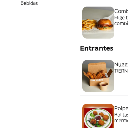
Bebidas
Combo
Elige
combin
Entrantes
Nugge
TIER
Polpe
Bolit
mermel