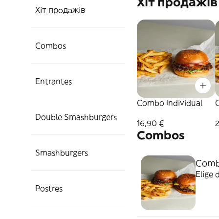
Хіт продажів
Хіт продажів
Combos
Entrantes
Combo Individual
Double Smashburgers
16,90 €
Combos
Smashburgers
Comb
Elige 
Postres