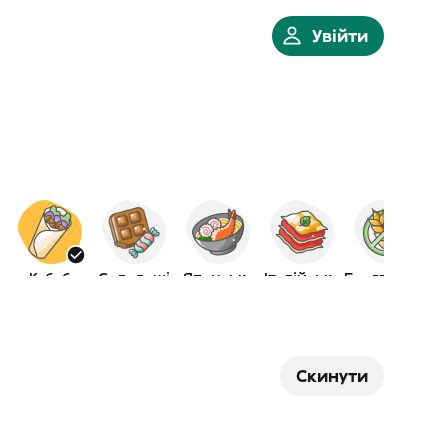
Увійти
Кебаб
Солодощі
Японська
Італійська
Без глютена
Скинути