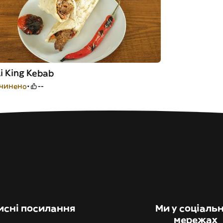
i King Kebab
чинено
--
исні посилання
Ми у соціаль
мережах