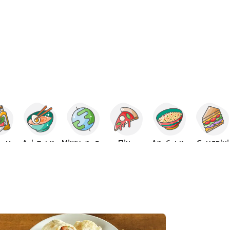
Середземна
Азіатська
Міжнародна
Піца
Арабська
Сендвічі