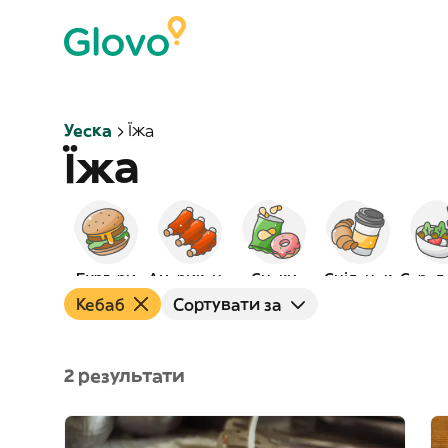
Уеска
Їжа
Їжа
Бургери
Американська
Снеки
Сніданок
Кебаб
Сортувати за
2 результати