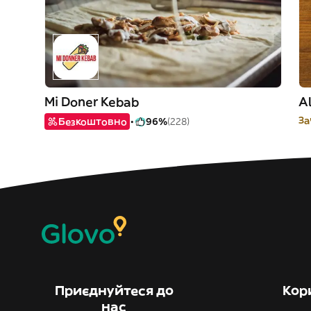
Mi Doner Kebab
Al
За
Безкоштовно
96%
(228)
Приєднуйтеся до
Кор
нас