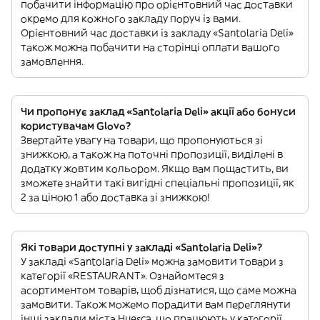
побачити інформацію про орієнтовний час доставки
окремо для кожного закладу поруч із вами.
Орієнтовний час доставки із закладу «Santolaria Deli»
також можна побачити на сторінці оплати вашого
замовлення.
Чи пропонує заклад «Santolaria Deli» акції або бонуси
користувачам Glovo?
Звертайте увагу на товари, що пропонуються зі
знижкою, а також на поточні пропозиції, виділені в
додатку жовтим кольором. Якщо вам пощастить, ви
зможете знайти такі вигідні спеціальні пропозиції, як
2 за ціною 1 або доставка зі знижкою!
Які товари доступні у закладі «Santolaria Deli»?
У закладі «Santolaria Deli» можна замовити товари з
категорії «RESTAURANT». Ознайомтеся з
асортиментом товарів, щоб дізнатися, що саме можна
замовити. Також можемо порадити вам переглянути
інші заклади міста Huesca, що працюють у категорії