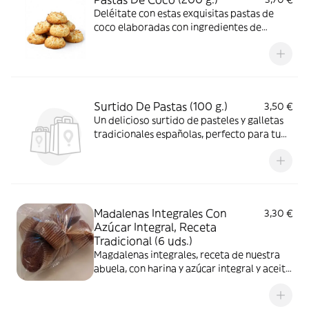
Deléitate con estas exquisitas pastas de
coco elaboradas con ingredientes de
primera calidad, que brindan un toque
tropical a tu experiencia de merienda
Surtido De Pastas (100 g.)
3,50 €
Un delicioso surtido de pasteles y galletas
tradicionales españolas, perfecto para tu
próxima reunión o como regalo
Madalenas Integrales Con
3,30 €
Azúcar Integral, Receta
Tradicional (6 uds.)
Magdalenas integrales, receta de nuestra
abuela, con harina y azúcar integral y aceite
de oliva.