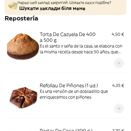
Наразі цей заклад закритий. Шукаєте щось подібне?
Шукати заклади біля мене
Repostería
Torta De Cazuela De 400
4,50 €
a 500 g.
Es el santo y seña de la casa, se elabora con
la misma receta desde hace 50 años, que
proviene de la Guarguera, y tiene la misma
aceptación de siempre
Refollau De Piñones (1 ud.)
4,35 €
Es una versión de un dobladillo que
enriquecemos con piñones
Pastas De Coco (200 g.)
3,70 €