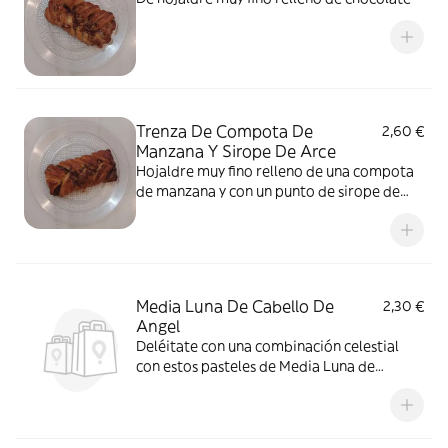
Trenza De Compota De
2,60 €
Manzana Y Sirope De Arce
Hojaldre muy fino relleno de una compota
de manzana y con un punto de sirope de
arce
Media Luna De Cabello De
2,30 €
Angel
Deléitate con una combinación celestial
con estos pasteles de Media Luna de
Cabello de Ángel. Dulce y rico, perfecto
para una delicia a la hora del té o una
experiencia de postre