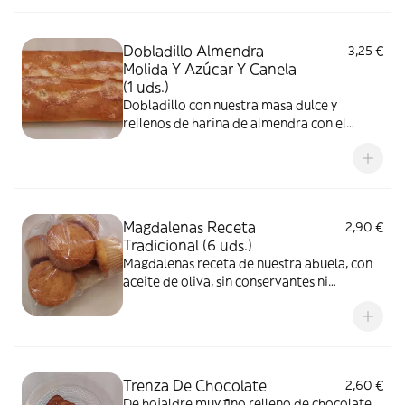
Dobladillo Almendra
3,25 €
Molida Y Azúcar Y Canela
(1 uds.)
Dobladillo con nuestra masa dulce y
rellenos de harina de almendra con el
toque especial del azúcar y canela
Magdalenas Receta
2,90 €
Tradicional (6 uds.)
Magdalenas receta de nuestra abuela, con
aceite de oliva, sin conservantes ni
colorantes
Trenza De Chocolate
2,60 €
De hojaldre muy fino relleno de chocolate