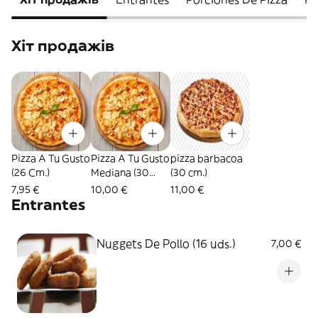
Хіт продажів
Pizza A Tu Gusto
Pizza A Tu Gusto
pizza barbacoa
(26 Cm.)
Mediana (30
(30 cm.)
Cm.)
7,95 €
10,00 €
11,00 €
Entrantes
Nuggets De Pollo (16 uds.)
7,00 €