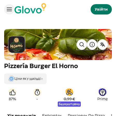
Увійти
Pizzería Burger El Horno
Ціни як у закладі ›
-
87%
0,99 €
Prime
Безкоштовно
Хіт продажів
Entrantes
Porciones De Pizza
Pi