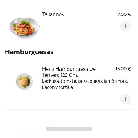
Tallarines
7,00 €
Hamburguesas
Mega Hamburguesa De
15,00 €
Ternera (22 Cm.)
Lechuga, tomate, salsa, queso, jamón York,
bacon y tortilla
Mega Hamburguesa De
13,00 €
Pollo
Lechuga tomate York beicon queso huevo y