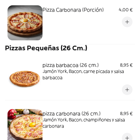
Pizza Carbonara (Porción)
4,00 €
Pizzas Pequeñas (26 Cm.)
pizza barbacoa (26 cm.)
8,95 €
Jamón York, Bacon, carne picada y salsa
barbacoa
pizza carbonara (26 cm.)
8,95 €
Jamón York, Bacon, champiñones y salsa
carbonara