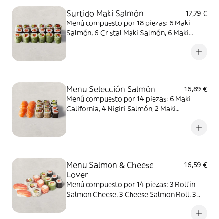
de cáscara, leche, sulfitos, cacahuete.
Surtido Maki Salmón
17,79 €
Menú compuesto por 18 piezas: 6 Maki
Salmón, 6 Cristal Maki Salmón, 6 Maki
California. ALÉRGENOS: pescado, sésamo.
Puede contener soja, huevo, apio, mostaza,
crustáceos, cereales que contienen gluten,
frutos de cáscara, leche, sulfitos, cacahuete.
Menu Selección Salmón
16,89 €
Menú compuesto por 14 piezas: 6 Maki
California, 4 Nigiri Salmón, 2 Maki
Aguacate, 2 Maki Salmón. ALÉRGENOS:
sésamo, pescado. Puede contener: soja,
huevo, apio, molusco, mostaza, crustáceos,
cereales que contienen gluten, frutos de
cáscara, leche, sulfitos, cacahuete.
Menu Salmon & Cheese
16,59 €
Lover
Menú compuesto por 14 piezas: 3 Roll'in
Salmon Cheese, 3 Cheese Salmon Roll, 3
Maki Salmón, 3 Cristal Maki Salmón, 2 Nigiri
Salmón. ALÉRGENOS: pescado, leche,