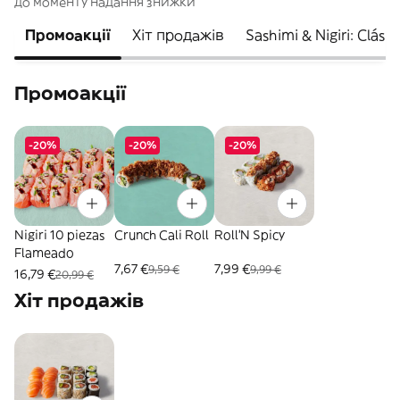
до моменту надання знижки
Промоакції
Хіт продажів
Sashimi & Nigiri: Clási
Промоакції
-20%
-20%
-20%
Nigiri 10 piezas
Crunch Cali Roll
Roll'N Spicy
Flameado
7,67 €
7,99 €
9,59 €
9,99 €
16,79 €
20,99 €
Хіт продажів