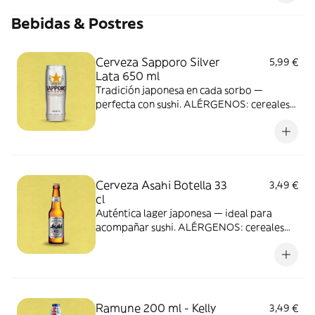
frutos de cáscara, sulfitos, cacahuete, soja,
Bebidas & Postres
pescado, apio, molusco, mostaza,
crustáceos, cereales que contienen gluten,
leche.</p>
Cerveza Sapporo Silver
5,99 €
Lata 650 ml
Tradición japonesa en cada sorbo —
perfecta con sushi. ALÉRGENOS: cereales
que contiene gluten
Cerveza Asahi Botella 33
3,49 €
cl
Auténtica lager japonesa — ideal para
acompañar sushi. ALÉRGENOS: cereales
que contiene gluten
Ramune 200 ml - Kelly
3,49 €