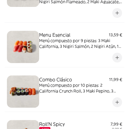
Nigiri Salmón Flameado, 2 Maki Aguacate,
2 Maki Salmón. ALÉRGENOS: sésamo,
pescado, soja, mostaza. Puede contener:
soja, apio, molusco, crustáceos, frutos de
cáscara, leche, cacahuete, huevo, cereales
que contienen gluten, sulfitos.
Menu Esencial
13,59 €
Menú compuesto por 9 piezas: 3 Maki
California, 3 Nigiri Salmón, 2 Nigiri Atún, 1
Nigiri Langostino. ALÉRGENOS: sésamo,
pescado, crustáceos. Puede contener: soja,
huevo, apio, molusco, mostaza, cereales
que contienen gluten, frutos de cáscara,
leche, sulfitos, cacahuete.
Combo Clásico
11,99 €
Menú compuesto por 10 piezas: 2
California Crunch Roll, 3 Maki Pepino, 3
Maki Salmón, 2 Nigiri Salmón.
ALÉRGENOS: soja, huevo, pescado,
mostaza, crustáceos, cereales que
contienen gluten. Puede contener: sésamo,
apio, molusco, frutos de cáscara, leche,
Roll'N Spicy
7,99 €
sulfitos, cacahuete