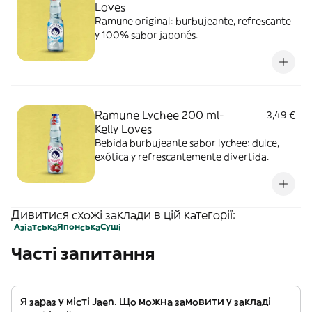
Loves
Ramune original: burbujeante, refrescante
y 100% sabor japonés.
Ramune Lychee 200 ml-
3,49 €
Kelly Loves
Bebida burbujeante sabor lychee: dulce,
exótica y refrescantemente divertida.
Дивитися схожі заклади в цій категорії:
Азіатська
Японська
Суші
Часті запитання
Я зараз у місті Jaen. Що можна замовити у закладі