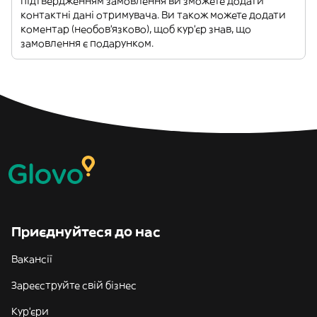
підтвердженням замовлення ви зможете додати
контактні дані отримувача. Ви також можете додати
коментар (необов'язково), щоб кур'єр знав, що
замовлення є подарунком.
Приєднуйтеся до нас
Вакансії
Зареєструйте свій бізнес
Кур'єри