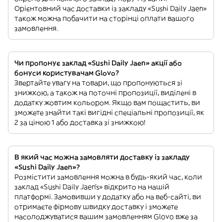
Орієнтовний час доставки із закладу «Sushi Daily Jaen»
також можна побачити на сторінці оплати вашого
замовлення.
Чи пропонує заклад «Sushi Daily Jaen» акції або
бонуси користувачам Glovo?
Звертайте увагу на товари, що пропонуються зі
знижкою, а також на поточні пропозиції, виділені в
додатку жовтим кольором. Якщо вам пощастить, ви
зможете знайти такі вигідні спеціальні пропозиції, як
2 за ціною 1 або доставка зі знижкою!
В який час можна замовляти доставку із закладу
«Sushi Daily Jaen»?
Розмістити замовлення можна в будь-який час, коли
заклад «Sushi Daily Jaen’s» відкрито на нашій
платформі. Замовивши у додатку або на веб-сайті, ви
отримаєте фірмову швидку доставку і зможете
насолоджуватися вашим замовленням Glovo вже за