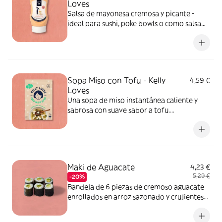
Loves
Salsa de mayonesa cremosa y picante -
ideal para sushi, poke bowls o como salsa
picante. ALÉRGENOS: huevo, mostaza,
soja, cereales que contienen gluten.
Sopa Miso con Tofu - Kelly
4,59 €
Loves
Una sopa de miso instantánea caliente y
sabrosa con suave sabor a tofu.
Instrucciones de preparación en el envase.
ALÉRGENOS: soja, pescado.
Maki de Aguacate
4,23 €
5,29 €
-20%
Bandeja de 6 piezas de cremoso aguacate
enrollados en arroz sazonado y crujientes
algas. Un rollo de sushi puro y clásico bien
hecho. Puede contener sésamo, huevo,