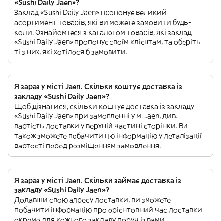
«Sushi Daily Jaen»?
Заклад «Sushi Daily Jaen» пропонує великий
асортимент товарів, які ви можете замовити будь-
коли. Ознайомтеся з каталогом товарів, які заклад
«Sushi Daily Jaen» пропонує своїм клієнтам, та оберіть
ті з них, які хотілося б замовити.
Я зараз у місті Jaen. Скільки коштує доставка із
закладу «Sushi Daily Jaen»?
Щоб дізнатися, скільки коштує доставка із закладу
«Sushi Daily Jaen» при замовленні у м. Jaen, див.
вартість доставки у верхній частині сторінки. Ви
також зможете побачити цю інформацію у деталізації
вартості перед розміщенням замовлення.
Я зараз у місті Jaen. Скільки займає доставка із
закладу «Sushi Daily Jaen»?
Додавши свою адресу доставки, ви зможете
побачити інформацію про орієнтовний час доставки
окремо для кожного закладу поруч із вами.