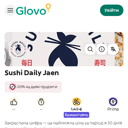
Увійти
Sushi Daily Jaen
-20% на деякі продукти
-
--
1,49 €
Prime
Безкоштовно
Закреслена цифра — це найнижча ціна за період в 30 днів