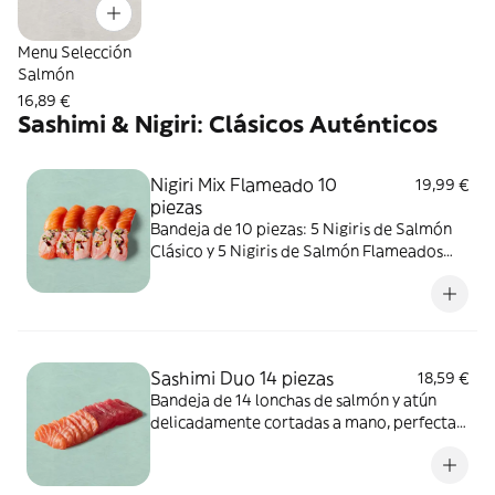
Menu Selección
Salmón
16,89 €
Sashimi & Nigiri: Clásicos Auténticos
Nigiri Mix Flameado 10
19,99 €
piezas
Bandeja de 10 piezas: 5 Nigiris de Salmón
Clásico y 5 Nigiris de Salmón Flameados
acabados con un toque de sabrosa salsa de
sushi, un poquito de mayonesa picante y
una pizca de cebollino fresco.
ALÉRGENOS: sésamo, soja, pescado,
mostaza. Puede contener trazas de huevo,
Sashimi Duo 14 piezas
18,59 €
apio, molusco, crustáceos, frutos de
Bandeja de 14 lonchas de salmón y atún
cáscara, leche, sulfitos, cacahuete, cereales
delicadamente cortadas a mano, perfectas
que contienen gluten.
para mojar en soja. ALÉRGENOS: pescado.
Puede contener sésamo, soja, huevo, apio,
mostaza, crustáceos, cereales que