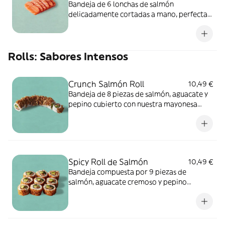
Bandeja de 6 lonchas de salmón
delicadamente cortadas a mano, perfectas
para mojar en soja. ALÉRGENOS: pescado.
Puede contener sésamo, soja, huevo, apio,
mostaza, crustáceos, cereales que
Rolls: Sabores Intensos
contienen gluten, frutos de cáscara, leche,
sulfitos, cacahuete.
Crunch Salmón Roll
10,49 €
Bandeja de 8 piezas de salmón, aguacate y
pepino cubierto con nuestra mayonesa
picante, salsa de sushi y cebolla frita para
ese crujiente añadido. ALÉRGENOS: soja,
pescado, mostaza, cereales que contienen
gluten. Puede contener: sésamo, huevo,
apio, molusco, crustáceos, frutos de
Spicy Roll de Salmón
10,49 €
cáscara, leche, sulfitos, cacahuete.
Bandeja compuesta por 9 piezas de
salmón, aguacate cremoso y pepino
crujiente, enrollado en una mezcla de
especias picantes. ALÉRGENOS: pescado,
mostaza, sésamo, soja, cereales que
contienen gluten. Puede contener:huevo,