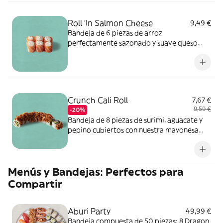
sésamo, soja, huevo, pescado, mostaza,
crustáceos, cereales que contienen gluten.
Roll 'In Salmon Cheese
9,49 €
Puede contener: apio, molusco, frutos de
Bandeja de 6 piezas de arroz
cáscara, leche, sulfitos, cacahuete.
perfectamente sazonado y suave queso
crema, envueltos en salmón cortado a
mano. ALÉRGENOS: pescado, leche. Puede
contener: sésamo, soja, huevo, apio,
moluscos, mostaza, crustáceos, cereales
que contienen gluten, frutos de cáscara,
Crunch Cali Roll
7,67 €
cacahuetes, sulfitos.
9,59 €
-20%
Bandeja de 8 piezas de surimi, aguacate y
pepino cubiertos con nuestra mayonesa
picante, salsa de sushi y cebolla frita para
darle un toque crujiente. ALÉRGENOS:
soja, huevo, pescado, mostaza, crustáceos,
Menús y Bandejas: Perfectos para
cereales que contienen gluten. Puede
contener: sésamo, apio, molusco, frutos de
Compartir
cáscara, leche, sulfitos, cacahuete.
Aburi Party
49,99 €
Bandeja compuesta de 50 piezas: 8 Dragon