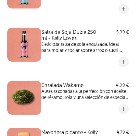
gluten
Salsa de Soja Dulce 250
5,99 €
ml - Kelly Loves
Deliciosa salsa de soja endulzada, ideal
para mojar y rociar sobre arroz o sushi.
ALÉRGENOS: soja, cereales que contienen
gluten
Ensalada Wakame
4,99 €
Algas sazonadas a la perfección con aceite
de sésamo, soja y una selección de especias
para crear el crujiente acompañamiento
perfecto para el sushi. ALÉRGENOS:
sésamo, soja, cereales que contienen
gluten. Puede contener huevo, pescado,
apio, molusco, mostaza, crustáceos, frutos
Mayonesa picante - Kelly
4,79 €
de cáscara, leche, sulfitos, cacahuete.