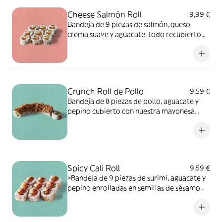
apio, moluscos, crustáceos, frutos de
Cheese Salmón Roll
9,99 €
cáscara, leche, cacahuetes, sulfitos.
Bandeja de 9 piezas de salmón, queso
crema suave y aguacate, todo recubierto
de semillas de sésamo tostadas.
ALÉRGENOS: pescado, leche, sésamo.
Puede contener trazas de soja, huevo, apio,
molusco, mostaza, crustáceos, cereales que
contienen gluten, frutos de cáscara, sulfitos,
Crunch Roll de Pollo
9,59 €
cacahuete.
Bandeja de 8 piezas de pollo, aguacate y
pepino cubierto con nuestra mayonesa
picante, salsa de sushi y cebolla frita para
ese crujido añadido. ALÉRGENOS: soja,
mostaza, cereales que contienen gluten.
Puede contener sésamo, huevo, pescado,
apio, molusco, crustáceos, frutos de
Spicy Cali Roll
9,59 €
cáscara, leche, cacahuete, sulfitos.
>Bandeja de 9 piezas de surimi, aguacate y
pepino enrolladas en semillas de sésamo
tostadas y cubiertas con nuestra mezcla de
especias picantes y mayonesa picante para
los amantes del picante. ALÉRGENOS: