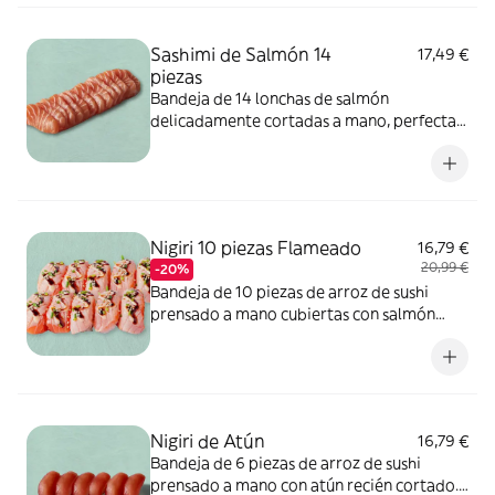
contienen gluten, frutos de cáscara, leche,
sulfitos, cacahuete.<
Sashimi de Salmón 14
17,49 €
piezas
Bandeja de 14 lonchas de salmón
delicadamente cortadas a mano, perfectas
para mojar en soja. ALÉRGENOS: pescado.
pescado. Puede contener sésamo, soja,
huevo, apio, mostaza, crustáceos, cereales
que contienen gluten, frutos de cáscara,
leche, sulfitos, cacahuete.
Nigiri 10 piezas Flameado
16,79 €
20,99 €
-20%
Bandeja de 10 piezas de arroz de sushi
prensado a mano cubiertas con salmón
ligeramente tostado, un poco de salsa de
sushi salada, un toque de mayonesa picante
y una pizca de cebollino fresco.
ALÉRGENOS: sésamo, soja, pescado,
mostaza. Puede contener huevo, apio,
Nigiri de Atún
16,79 €
molusco, crustáceos, frutos de cáscara,
Bandeja de 6 piezas de arroz de sushi
leche, sulfitos, cacahuete, cereales que
prensado a mano con atún recién cortado.
contienen gluten.