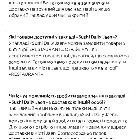
кілька хвилин! Ви також можете запланувати
доставку на зручний для вас час, навіть якщо
обраний заклад у цей час закритий.
Які товари доступні у закладі «Sushi Daily Jaen»?
У закладі «Sushi Daily Jaen» можна замовити товари з
категорії «RESTAURANT». Ознайомтеся з
асортиментом товарів, щоб дізнатися, що саме можна
замовити. Також можемо порадити вам переглянути
інші заклади міста Jaen, що працюють у категорії
«RESTAURANT».
Чи існує можливість зробити замовлення в закладі
«Sushi Daily Jaen» з доставкою іншій особі?
Так, звичайно! Ви можете не тільки надіслати
замовлення, зроблене в закладі «Sushi Daily Jaen»,
комусь іншому, але й зробити це в форматі подарунка.
Для цього потрібно лише вказати правильну адресу
доставки в місті Jaen. Безпосередньо перед