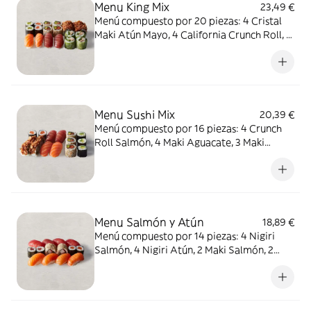
Menu King Mix
23,49 €
cacahuete.
Menú compuesto por 20 piezas: 4 Cristal
Maki Atún Mayo, 4 California Crunch Roll, 4
Maki California, 2 Maki Salmón, 2 Maki
Aguacate, 2 Nigiri Salmón, 2 Nigiri Atún.
ALÉRGENOS: sésamo, soja, huevo,
pescado, mostaza, crustáceos, cereales que
contienen gluten. Puede contener: apio,
Menu Sushi Mix
20,39 €
molusco, frutos de cáscara, leche,
Menú compuesto por 16 piezas: 4 Crunch
cacahuete, sulfitos.
Roll Salmón, 4 Maki Aguacate, 3 Maki
California, 2 Nigiri Atún, 2 Nigiri Salmón, 2
Maki Salmón. ALÉRGENOS: sésamo, soja,
pescado, mostaza, cereales que contienen
gluten. Puede contener: huevo, apio,
molusco, crustáceos, frutos de cáscara,
Menu Salmón y Atún
18,89 €
leche, sulfitos, cacahuete.
Menú compuesto por 14 piezas: 4 Nigiri
Salmón, 4 Nigiri Atún, 2 Maki Salmón, 2
Maki Atún, 2 California Roll. ALÉRGENOS:
sésamo, soja, huevo, pescado, crustáceos,
cereales que contienen gluten. Puede
contener: apio, molusco, mostaza, frutos