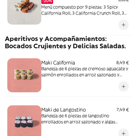
9,99 €
-20%
Menú compuesto por 9 piezas: 3 Spicy
California Roll, 3 California Crunch Roll, 3
Cheese California Roll. ALÉRGENOS:
sésamo, soja, huevo, pescado, mostaza,
crustáceos, cereales que contienen gluten,
Aperitivos y Acompañamientos:
leche. Puede contener: apio, molusco,
frutos de cáscara, sulfitos, cacahuete
Bocados Crujientes y Delicias Saladas.
Maki California
8,49 €
Bandeja de 6 piezas de cremoso aguacate y
salmón enrollados en arroz sazonado y
semillas de sésamo. Un maki clásico bien
hecho. ALÉRGENOS: sésamo, pescado.
Puede contener: soja, huevo, apio, molusco,
mostaza, crustáceos, cereales que
contienen gluten, frutos de cáscara, leche,
Maki de Langostino
7,49 €
sulfitos, cacahuete
Bandeja de 6 piezas de langostino
enrollados en arroz sazonado y algas
crujientes. Un rollo de sushi puro y clásico
bien hecho. ALÉRGENOS: crustáceos.