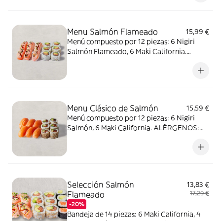
sésamo. Puede contener: soja, huevo, apio,
moluscos, mostaza, crustáceos, cereales
que contienen gluten, frutos de cáscara,
Menu Salmón Flameado
15,99 €
cacahuetes, sulfitos.
Menú compuesto por 12 piezas: 6 Nigiri
Salmón Flameado, 6 Maki California.
ALÉRGENOS: sésamo, soja, pescado,
mostaza. Puede contener huevo, apio,
molusco, crustáceos, frutos de cáscara,
leche, sulfitos, cacahuete, cereales que
contienen gluten.
Menu Clásico de Salmón
15,59 €
Menú compuesto por 12 piezas: 6 Nigiri
Salmón, 6 Maki California. ALÉRGENOS:
sésamo, pescado. Puede contener: soja,
huevo, apio, molusco, mostaza, crustáceos,
cereales que contienen gluten, frutos de
cáscara, leche, sulfitos, cacahuete.
Selección Salmón
13,83 €
Flameado
17,29 €
-20%
Bandeja de 14 piezas: 6 Maki California, 4