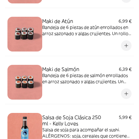
Puede contener sésamo, soja, huevo,
pescado, apio, mostaza, cereales que
contienen gluten, frutos de cáscara, leche,
Maki de Atún
6,99 €
sulfitos, cacahuete.
Bandeja de 6 piezas de atún enrollados en
arroz sazonado y algas crujientes. Un rollo
de sushi puro y clásico bien hecho.
ALÉRGENOS: pescado. Puede contener
sésamo, soja, huevo, apio, molusco,
mostaza, crustáceos, cereales que
contienen gluten, frutos de cáscara, leche,
Maki de Salmón
6,39 €
sulfitos, cacahuete.
Bandeja de 6 piezas de salmón enrollados
en arroz sazonado y algas crujientes. Un
rollo de sushi limpio y clásico bien hecho.
ALÉRGENOS:pescado. Puede contener
sésamo, soja, huevo, apio, molusco,
mostaza, crustáceos, cereales que
contienen gluten, frutos de cáscara, leche,
Salsa de Soja Clásica 250
5,99 €
sulfitos, cacahuete.
ml - Kelly Loves
Salsa de soja para acompañar el sushi.
ALÉRGENOS: soja, cereales que contiene