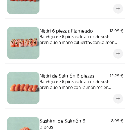
El bocado perfecto. ALÉRGENOS:
pescado. Puede contener sésamo, soja,
huevo, apio, mostaza, crustáceos, cereales
que contienen gluten, frutos de cáscara,
leche, sulfitos, cacahuete.
Nigiri 6 piezas Flameado
12,99 €
Bandeja de 6 piezas de arroz de sushi
prensado a mano cubiertas con salmón
ligeramente tostado, un poco de salsa de
sushi salada, un toque de mayonesa picante
y una pizca de cebollino fresco.
ALÉRGENOS: sésamo, soja, pescado,
mostaza. Puede contener huevo, apio,
Nigiri de Salmón 6 piezas
12,29 €
molusco, crustáceos, frutos de cáscara,
Bandeja de 6 piezas de arroz de sushi
leche, sulfitos, cacahuete, cereales que
prensado a mano con salmón recién
contienen gluten.
cortado. El bocado perfecto..
ALÉRGENOS: pescado. Puede contener
trazasde sésamo, soja, huevo, apio,
mostaza, crustáceos, cereales que
contienengluten, frutos de cáscara, leche,
Sashimi de Salmón 6
8,99 €
sulfitos, cacahuete.
piezas