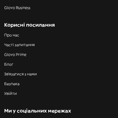
Glovo Business
Корисні посилання
Про нас
Часті запитання
Glovo Prime
Блог
Зв'язатися з нами
Безпека
Увійти
Ми у соціальних мережах